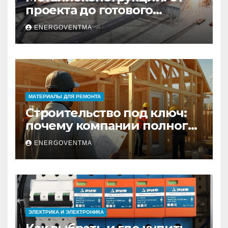
проекта до готового
изделия – полный
ENERGOVENTMA
практический гид
МАТЕРИАЛЫ ДЛЯ РЕМОНТА
Строительство под ключ:
почему компании полного
цикла меняют рынок
ENERGOVENTMA
недвижимости
ЭЛЕКТРИКА И ЭЛЕКТРОНИКА