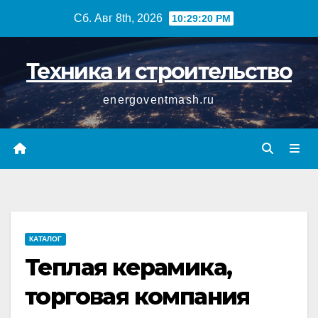
Перейти
Сб. Авг 8th, 2026
10:29:20 PM
к
содержимому
Техника и строительство
energoventmash.ru
КАТАЛОГ
Теплая керамика,
торговая компания