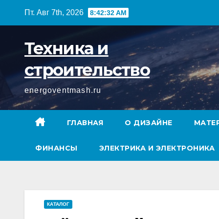
Перейти
Пт. Авг 7th, 2026
8:42:32 AM
к
содержимому
Техника и
строительство
energoventmash.ru
ГЛАВНАЯ
О ДИЗАЙНЕ
МАТЕ
ФИНАНСЫ
ЭЛЕКТРИКА И ЭЛЕКТРОНИКА
КАТАЛОГ