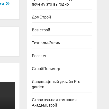
ния
почему это выгодно
ДомСтрой
Все строй
Техпром-Эксим
Россвет
СтройПолимер
Ландшафтный дизайн Pro-
garden
Строительная компания
АкадемСтрой