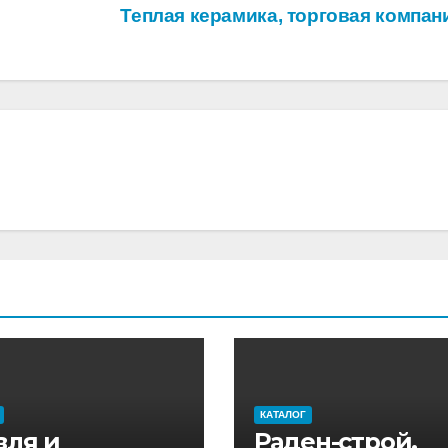
Теплая керамика, торговая компа
КАТАЛОГ
вля и
Раден-строй,