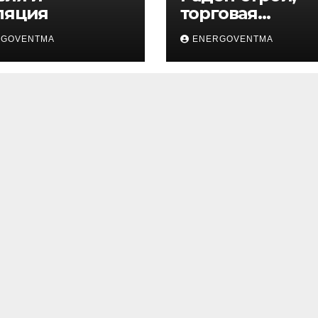
ляция
торговая
компания
RGOVENTMA
ENERGOVENTMA