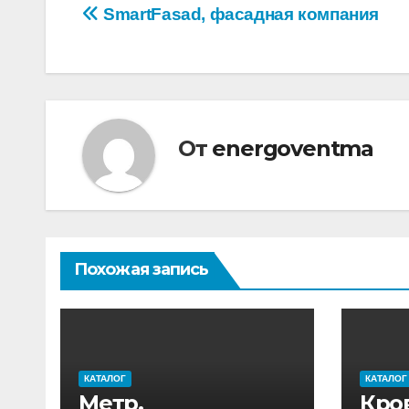
Навигация
SmartFasad, фасадная компания
по
записям
От
energoventma
Похожая запись
КАТАЛОГ
КАТАЛОГ
Метр,
Кро