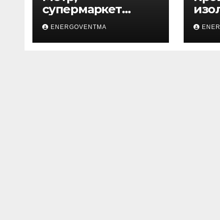
супермаркет
изо
товаров для дома
ENERGOVENTMA
ENE
и ремонта