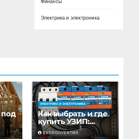
Финансы
Электрика и электроника
ЭЛЕКТРИКА И ЭЛЕКТРОНИКА
 под
Как выбрать и где
купить УЗИП:
ного
особенности
ENERGOVENTMA
устройств защиты