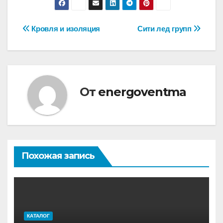
Навигация
Кровля и изоляция
Сити лед групп
по
записям
От
energoventma
Похожая запись
КАТАЛОГ