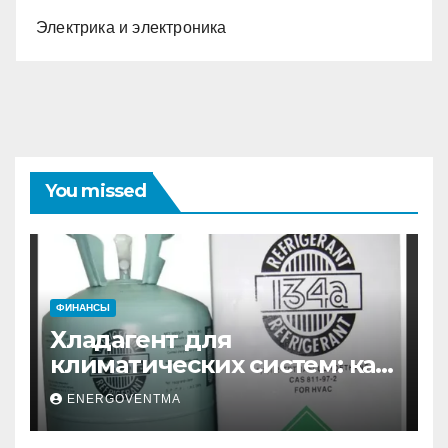
Электрика и электроника
You missed
ФИНАНСЫ
Хладагент для
климатических систем: как
выбрать и купить фреон в
ENERGOVENTMA
Санкт-Петербурге