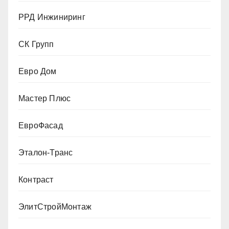
РРД Инжиниринг
СК Групп
Евро Дом
Мастер Плюс
ЕвроФасад
Эталон-Транс
Контраст
ЭлитСтройМонтаж