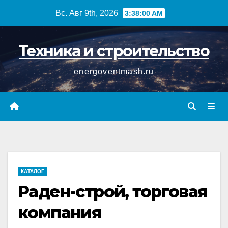
Перейти
Вс. Авг 9th, 2026
3:38:01 AM
к
содержимому
Техника и строительство
energoventmash.ru
КАТАЛОГ
Раден-строй, торговая
компания