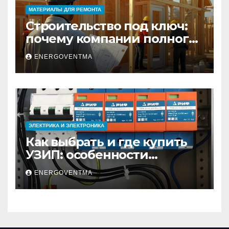
МАТЕРИАЛЫ ДЛЯ РЕМОНТА
Строительство под ключ:
почему компании полного
цикла меняют рынок
ENERGOVENTMA
недвижимости
ЭЛЕКТРИКА И ЭЛЕКТРОНИКА
Как выбрать и где купить
УЗИП: особенности
устройств защиты от
ENERGOVENTMA
импульсных
перенапряжений