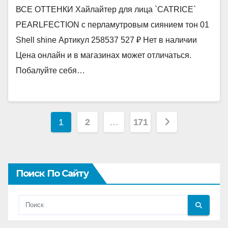
ВСЕ ОТТЕНКИ Хайлайтер для лица `CATRICE`
PEARLFECTION c перламутровым сиянием тон 01
Shell shine Артикул 258537 527 ₽ Нет в наличии
Цена онлайн и в магазинах может отличаться.
Побалуйте себя…
Пагинация
1
2
…
171
записей
Поиск По Сайту