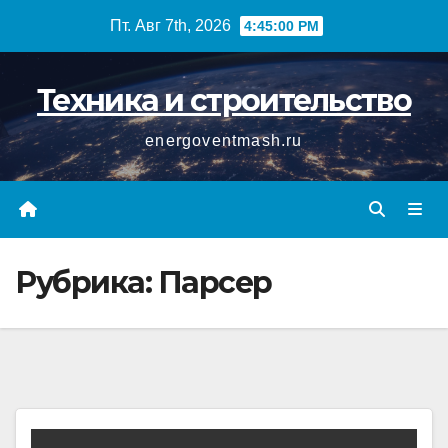
Перейти
Пт. Авг 7th, 2026
4:45:01 PM
к
содержимому
Техника и строительство
energoventmash.ru
Рубрика:
Парсер