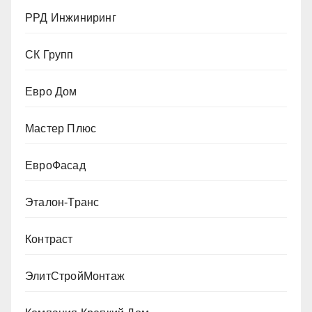
РРД Инжиниринг
СК Групп
Евро Дом
Мастер Плюс
ЕвроФасад
Эталон-Транс
Контраст
ЭлитСтройМонтаж