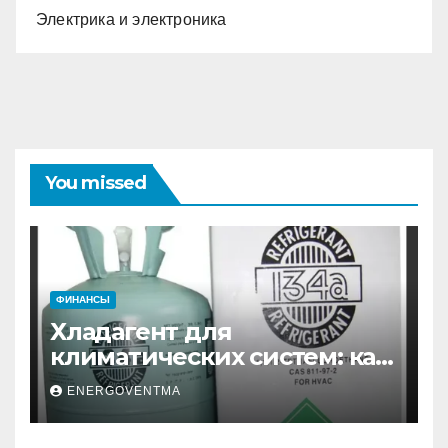
Электрика и электроника
You missed
ФИНАНСЫ
Хладагент для
климатических систем: как
выбрать и купить фреон в
ENERGOVENTMA
Санкт-Петербурге