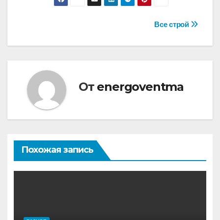
Навигация
Все строй
по
записям
От
energoventma
Похожая запись