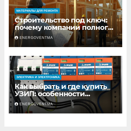
МАТЕРИАЛЫ ДЛЯ РЕМОНТА
Строительство под ключ:
почему компании полного
цикла меняют рынок
ENERGOVENTMA
недвижимости
ЭЛЕКТРИКА И ЭЛЕКТРОНИКА
Как выбрать и где купить
УЗИП: особенности
устройств защиты от
ENERGOVENTMA
импульсных
перенапряжений