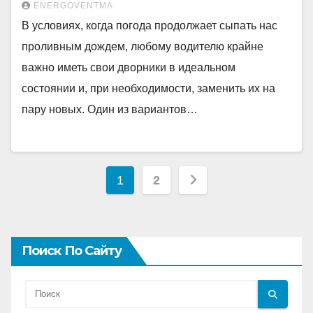
ENERGOVENTMA
В условиях, когда погода продолжает сыпать нас
проливным дождем, любому водителю крайне
важно иметь свои дворники в идеальном
состоянии и, при необходимости, заменить их на
пару новых. Один из вариантов…
Пагинация
1
2
записей
Поиск По Сайту