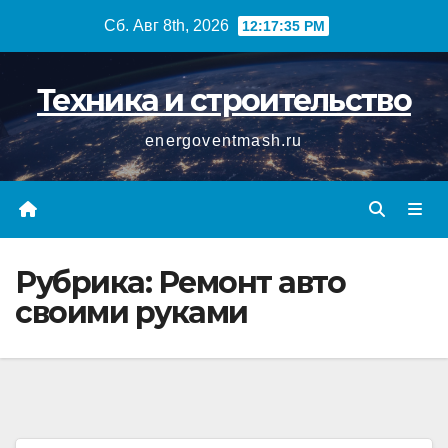
Перейти
Сб. Авг 8th, 2026
12:17:36 PM
к
содержимому
Техника и строительство
energoventmash.ru
Рубрика:
Ремонт авто
своими руками