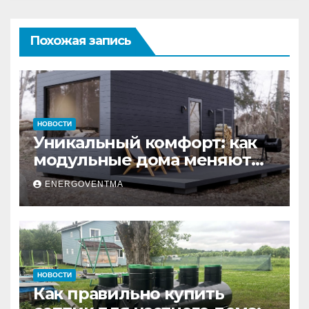
Похожая запись
НОВОСТИ
Уникальный комфорт: как
модульные дома меняют
глэмпинг
ENERGOVENTMA
НОВОСТИ
Как правильно купить