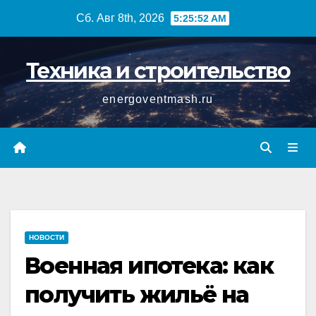
Перейти
Сб. Авг 8th, 2026
5:25:53 AM
к
содержимому
Техника и строительство
energoventmash.ru
НОВОСТИ
Военная ипотека: как
получить жильё на