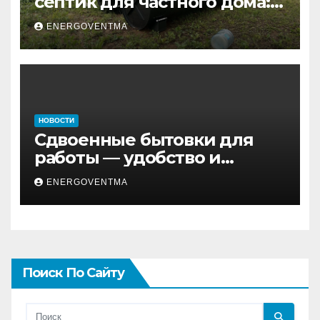
септик для частного дома:
практический гид
ENERGOVENTMA
НОВОСТИ
Сдвоенные бытовки для
работы — удобство и
эффективность на объекте
ENERGOVENTMA
Поиск По Сайту