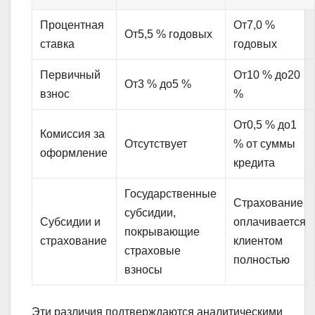
Процентная
От7,0 %
От5,5 % годовых
ставка
годовых
Первичный
От10 % до20
От3 % до5 %
взнос
%
От0,5 % до1
Комиссия за
Отсутствует
% от суммы
оформление
кредита
Государственные
Страхование
субсидии,
Субсидии и
оплачивается
покрывающие
страхование
клиентом
страховые
полностью
взносы
Эти различия подтверждаются аналитическими