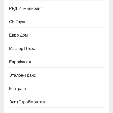
РРД Инжиниринг
СК Групп
Евро Дом
Мастер Плюс
ЕвроФасад
Эталон-Транс
Контраст
ЭлитСтройМонтаж