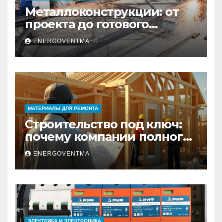
Металлоконструкции: от
проекта до готового
изделия – полный
ENERGOVENTMA
практический гид
МАТЕРИАЛЫ ДЛЯ РЕМОНТА
Строительство под ключ:
почему компании полного
цикла меняют рынок
ENERGOVENTMA
недвижимости
ЭЛЕКТРИКА И ЭЛЕКТРОНИКА