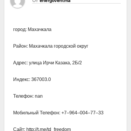
От
energoventma
город: Махачкала
Район: Махачкала городской округ
Адрес: улица Ирчи Казака, 2Б/2
Индекс: 367003.0
Телефон: nan
Мобильный Телефон: +7‒964‒004‒77‒33
Сайт: http://t.me/td_freedom