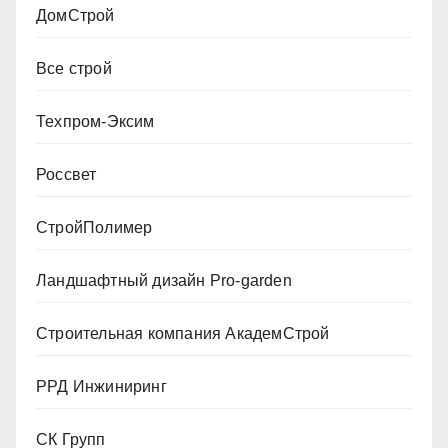
ДомСтрой
Все строй
Техпром-Эксим
Россвет
СтройПолимер
Ландшафтный дизайн Pro-garden
Строительная компания АкадемСтрой
РРД Инжиниринг
СК Групп