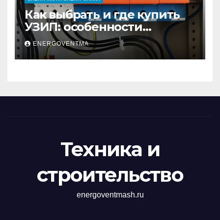
Как выбрать и где купить
УЗИП: особенности
устройств защиты от
ENERGOVENTMA
импульсных
перенапряжений
Техника и
строительство
energoventmash.ru