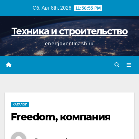
Перейти
Сб. Авг 8th, 2026
11:58:55 PM
к
содержимому
Техника и строительство
energoventmash.ru
КАТАЛОГ
Freedom, компания