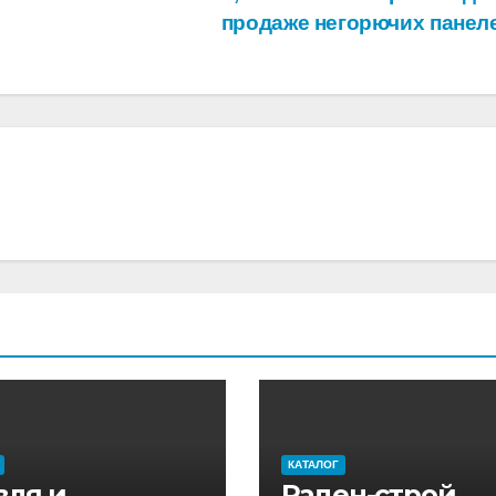
продаже негорючих панел
КАТАЛОГ
вля и
Раден-строй,