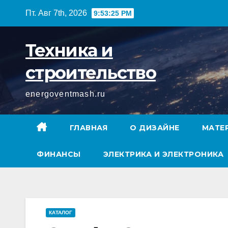
Перейти
Пт. Авг 7th, 2026
9:53:26 PM
к
содержимому
Техника и
строительство
energoventmash.ru
ГЛАВНАЯ
О ДИЗАЙНЕ
МАТЕ
ФИНАНСЫ
ЭЛЕКТРИКА И ЭЛЕКТРОНИКА
КАТАЛОГ