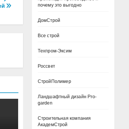
почему это выгодно
ей
ДомСтрой
Все строй
Техпром-Эксим
Россвет
СтройПолимер
Ландшафтный дизайн Pro-
garden
Строительная компания
АкадемСтрой