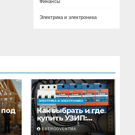
Финансы
Электрика и электроника
ЭЛЕКТРИКА И ЭЛЕКТРОНИКА
 под
Как выбрать и где
купить УЗИП:
ного
особенности
ENERGOVENTMA
устройств защиты