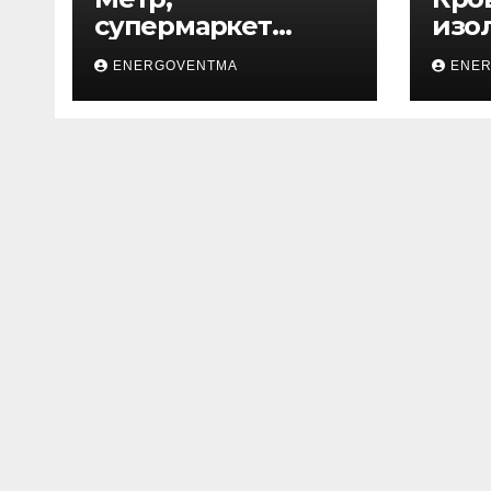
супермаркет
изо
товаров для дома
ENERGOVENTMA
ENE
и ремонта