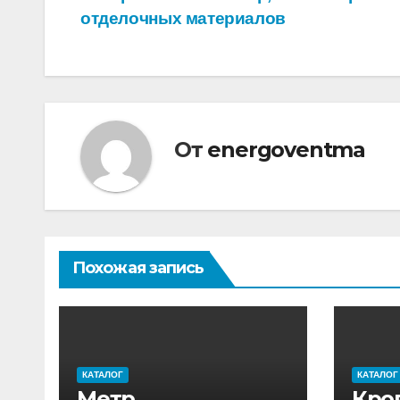
Навигация
отделочных материалов
по
записям
От
energoventma
Похожая запись
КАТАЛОГ
КАТАЛОГ
Метр,
Кро