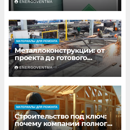
ENERGOVENTMA
Санкт-Петербурге
МАТЕРИАЛЫ ДЛЯ РЕМОНТА
Металлоконструкции: от
проекта до готового
изделия – полный
ENERGOVENTMA
практический гид
МАТЕРИАЛЫ ДЛЯ РЕМОНТА
Строительство под ключ:
почему компании полного