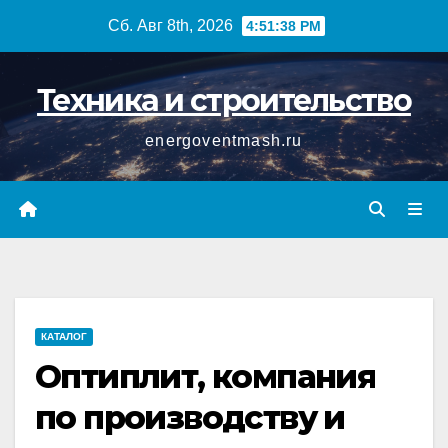
Перейти
Сб. Авг 8th, 2026
4:51:38 PM
к
содержимому
Техника и строительство
energoventmash.ru
КАТАЛОГ
Оптиплит, компания
по производству и