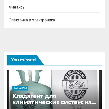
Финансы
Электрика и электроника
You missed
ФИНАНСЫ
Хладагент для
климатических систем: как
выбрать и купить фреон в