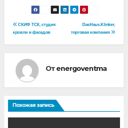
Навигация
СКИФ ТСК, студия
DasHaus.Klinker,
кровли и фасадов
торговая компания
по
записям
От
energoventma
Похожая запись