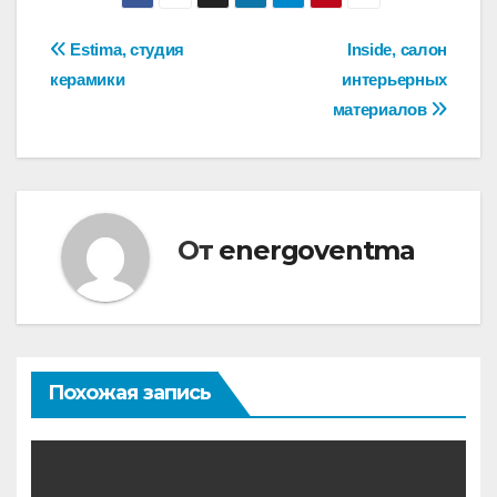
Навигация
Estima, студия
Inside, салон
керамики
интерьерных
по
материалов
записям
От
energoventma
Похожая запись