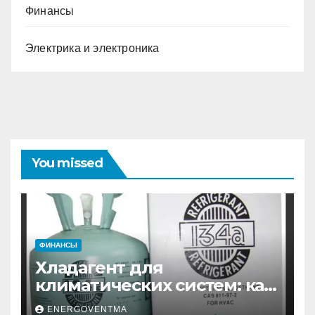
Финансы
Электрика и электроника
You missed
ФИНАНСЫ
Хладагент для
климатических систем: как
выбрать и купить фреон в
ENERGOVENTMA