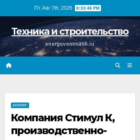
Перейти
Пт. Авг 7th, 2026
8:33:47 PM
к
содержимому
Техника и строительство
energoventmash.ru
КАТАЛОГ
Компания Стимул К,
производственно-