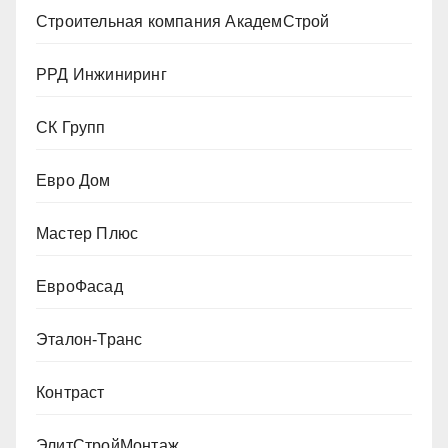
Строительная компания АкадемСтрой
РРД Инжиниринг
СК Групп
Евро Дом
Мастер Плюс
ЕвроФасад
Эталон-Транс
Контраст
ЭлитСтройМонтаж