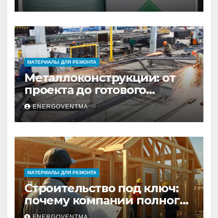
Санкт-Петербурге
МАТЕРИАЛЫ ДЛЯ РЕМОНТА
Металлоконструкции: от
проекта до готового
изделия – полный
ENERGOVENTMA
практический гид
МАТЕРИАЛЫ ДЛЯ РЕМОНТА
Строительство под ключ:
почему компании полного
цикла меняют рынок
ENERGOVENTMA