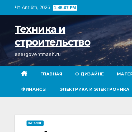
Перейти
Чт. Авг 6th, 2026
1:45:08 PM
к
содержимому
Техника и
строительство
energoventmash.ru
ГЛАВНАЯ
О ДИЗАЙНЕ
МАТЕ
ФИНАНСЫ
ЭЛЕКТРИКА И ЭЛЕКТРОНИКА
КАТАЛОГ