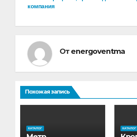
Навигация
компания
по
записям
От
energoventma
Похожая запись
КАТАЛОГ
КАТАЛОГ
Метр,
Кро