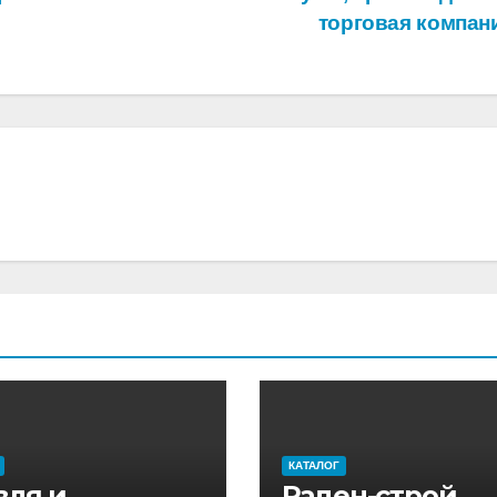
торговая компан
КАТАЛОГ
вля и
Раден-строй,