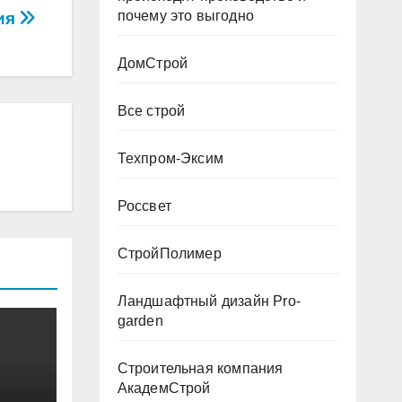
почему это выгодно
ия
ДомСтрой
Все строй
Техпром-Эксим
Россвет
СтройПолимер
Ландшафтный дизайн Pro-
garden
Строительная компания
АкадемСтрой