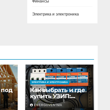
Финансы
Электрика и электроника
ЭЛЕКТРИКА И ЭЛЕКТРОНИКА
 под
Как выбрать и где
купить УЗИП:
ного
особенности
ENERGOVENTMA
устройств защиты