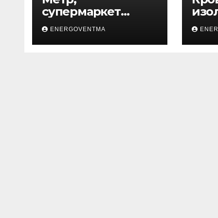
супермаркет
изо
товаров для дома
ENERGOVENTMA
ENE
и ремонта