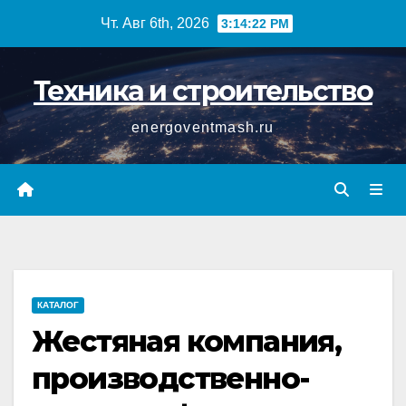
Перейти
Чт. Авг 6th, 2026
3:14:22 PM
к
содержимому
Техника и строительство
energoventmash.ru
КАТАЛОГ
Жестяная компания,
производственно-