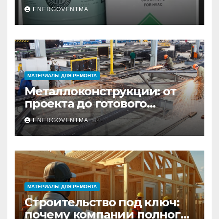
выбрать и купить фреон в
ENERGOVENTMA
Санкт-Петербурге
МАТЕРИАЛЫ ДЛЯ РЕМОНТА
Металлоконструкции: от
проекта до готового
изделия – полный
ENERGOVENTMA
практический гид
МАТЕРИАЛЫ ДЛЯ РЕМОНТА
Строительство под ключ:
почему компании полного