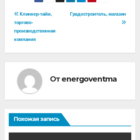
Навигация
Клинкер-тайм,
Градостроитель, магазин
торгово-
по
производственная
записям
компания
От
energoventma
Похожая запись