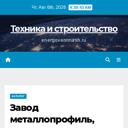
Перейти
Чт. Авг 6th, 2026
4:39:43 AM
к
содержимому
Техника и строительство
energoventmash.ru
КАТАЛОГ
Завод
металлопрофиль,