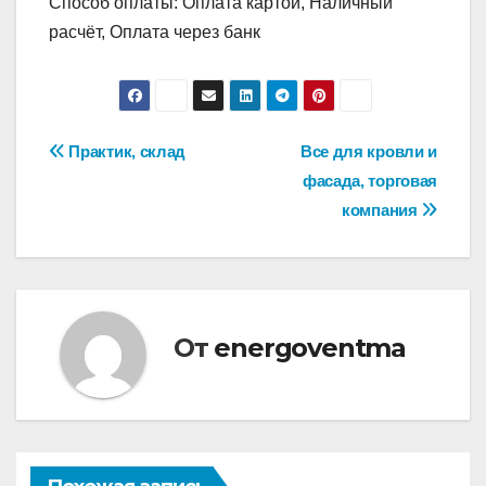
Способ оплаты: Оплата картой, Наличный
расчёт, Оплата через банк
Навигация
Практик, склад
Все для кровли и
фасада, торговая
по
компания
записям
От
energoventma