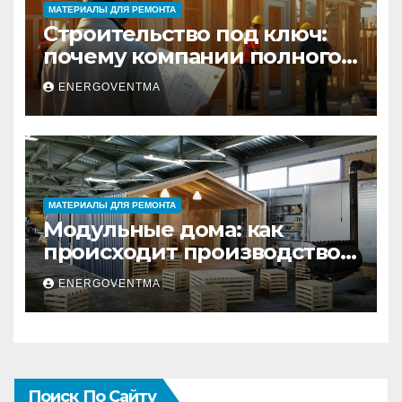
МАТЕРИАЛЫ ДЛЯ РЕМОНТА
Строительство под ключ:
почему компании полного
цикла меняют рынок
ENERGOVENTMA
недвижимости
МАТЕРИАЛЫ ДЛЯ РЕМОНТА
Модульные дома: как
происходит производство
и почему это выгодно
ENERGOVENTMA
Поиск По Сайту