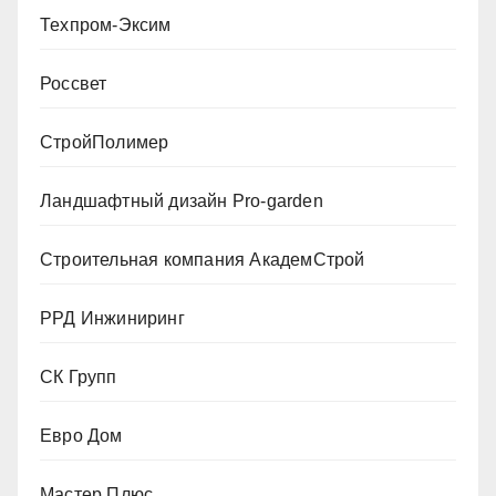
Техпром-Эксим
Россвет
СтройПолимер
Ландшафтный дизайн Pro-garden
Строительная компания АкадемСтрой
РРД Инжиниринг
СК Групп
Евро Дом
Мастер Плюс