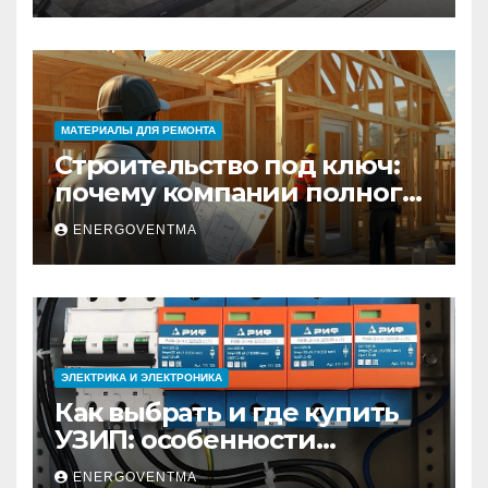
МАТЕРИАЛЫ ДЛЯ РЕМОНТА
Строительство под ключ:
почему компании полного
цикла меняют рынок
ENERGOVENTMA
недвижимости
ЭЛЕКТРИКА И ЭЛЕКТРОНИКА
Как выбрать и где купить
УЗИП: особенности
устройств защиты от
ENERGOVENTMA