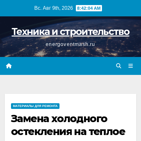
Перейти
Вс. Авг 9th, 2026
8:42:05 AM
к
содержимому
Техника и строительство
energoventmash.ru
МАТЕРИАЛЫ ДЛЯ РЕМОНТА
Замена холодного
остекления на теплое