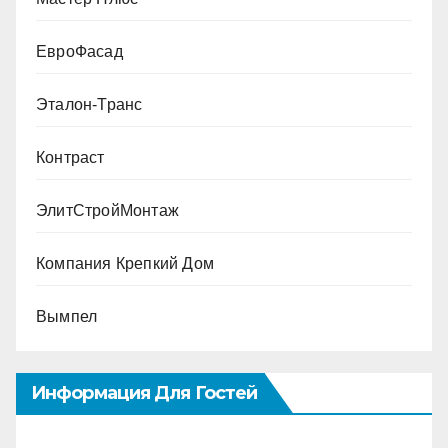
ЕвроФасад
Эталон-Транс
Контраст
ЭлитСтройМонтаж
Компания Крепкий Дом
Вымпел
Информация Для Гостей