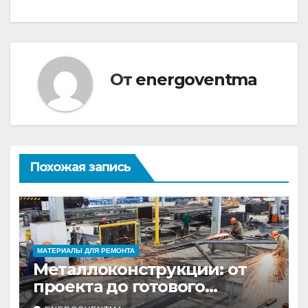
записям
От
energoventma
Похожая запись
МАТЕРИАЛЫ ДЛЯ РЕМОНТА
Металлоконструкции: от
проекта до готового
изделия – полный