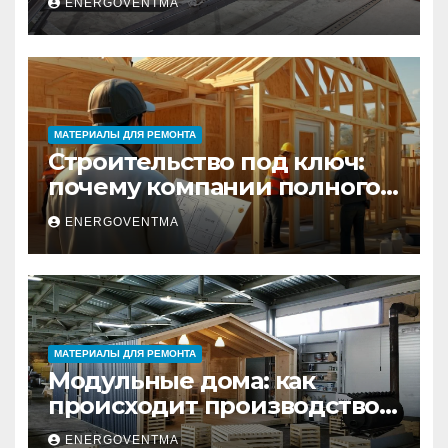
ENERGOVENTMA
практический гид
МАТЕРИАЛЫ ДЛЯ РЕМОНТА
Строительство под ключ:
почему компании полного
цикла меняют рынок
ENERGOVENTMA
недвижимости
МАТЕРИАЛЫ ДЛЯ РЕМОНТА
Модульные дома: как
происходит производство
и почему это выгодно
ENERGOVENTMA