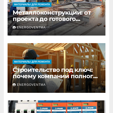
МАТЕРИАЛЫ ДЛЯ РЕМОНТА
Металлоконструкции: от
проекта до готового
изделия – полный
ENERGOVENTMA
практический гид
МАТЕРИАЛЫ ДЛЯ РЕМОНТА
Строительство под ключ:
почему компании полного
цикла меняют рынок
ENERGOVENTMA
недвижимости