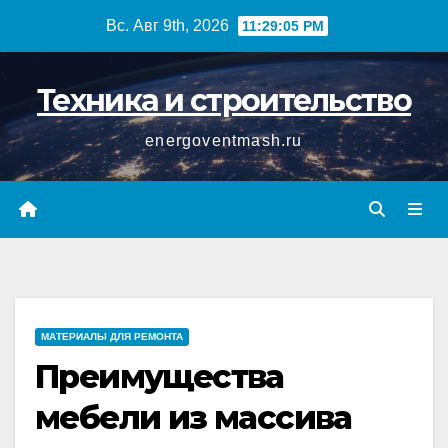
Перейти
Вс. Авг 9th, 2026
11:29:06 PM
к
содержимому
Техника и строительство
energoventmash.ru
МАТЕРИАЛЫ ДЛЯ РЕМОНТА
Преимущества
мебели из массива