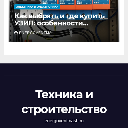
ЭЛЕКТРИКА И ЭЛЕКТРОНИКА
Как выбрать и где купить
УЗИП: особенности
устройств защиты от
ENERGOVENTMA
импульсных
перенапряжений
Техника и
строительство
energoventmash.ru