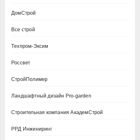
ДомСтрой
Все строй
Техпром-Эксим
Россвет
СтройПолимер
Ландшафтный дизайн Pro-garden
Строительная компания АкадемСтрой
РРД Инжиниринг