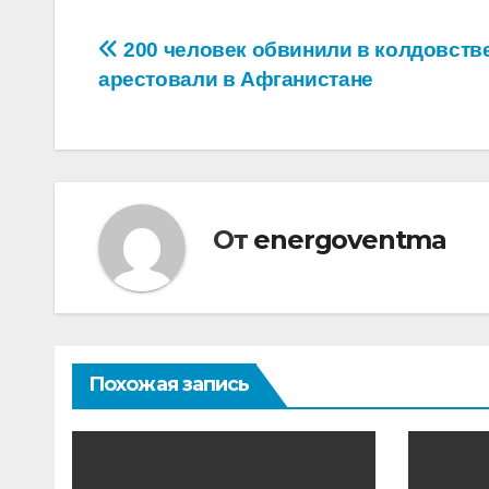
Навигация
200 человек обвинили в колдовств
арестовали в Афганистане
по
записям
От
energoventma
Похожая запись