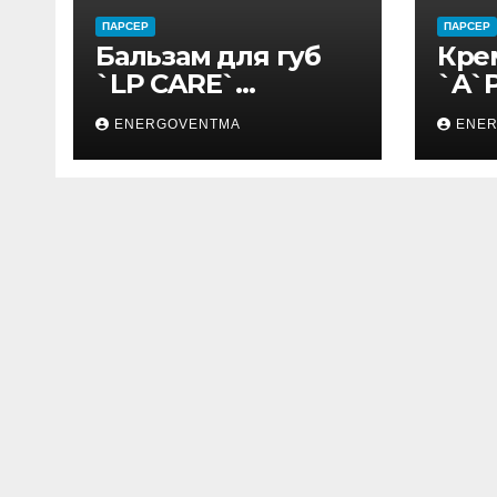
ПАРСЕР
ПАРСЕР
Бальзам для губ
Кре
`LP CARE`
`A`
Виноград с
HAM
ENERGOVENTMA
ENE
обвесом 10 мл
гам
мл