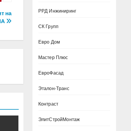
РРД Инжиниринг
т на
ША
СК Групп
Евро Дом
Мастер Плюс
ЕвроФасад
Эталон-Транс
Контраст
ЭлитСтройМонтаж