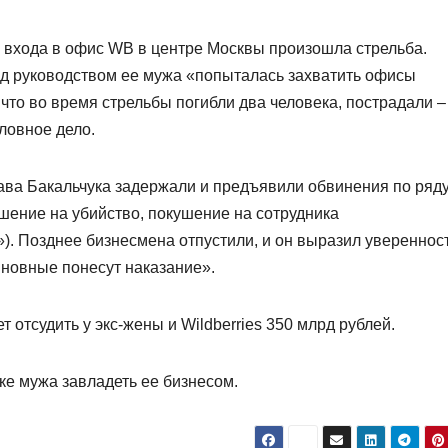
у входа в офис WB в центре Москвы произошла стрельба.
од руководством ее мужа «попыталась захватить офисы
, что во время стрельбы погибли два человека, пострадали –
ловное дело.
лава Бакальчука задержали и предъявили обвинения по ряд
ушение на убийство, покушение на сотрудника
. Позднее бизнесмена отпустили, и он выразил уверенност
иновные понесут наказание».
т отсудить у экс-жены и Wildberries 350 млрд рублей.
тке мужа завладеть ее бизнесом.