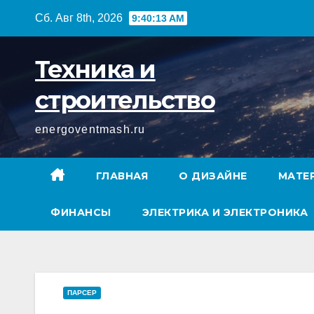
Перейти
Сб. Авг 8th, 2026
9:40:14 AM
к
содержимому
Техника и
строительство
energoventmash.ru
ГЛАВНАЯ
О ДИЗАЙНЕ
МАТЕ
ФИНАНСЫ
ЭЛЕКТРИКА И ЭЛЕКТРОНИКА
ПАРСЕР