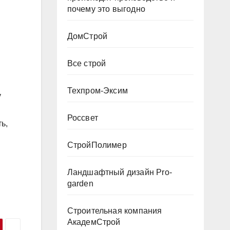
почему это выгодно
ДомСтрой
Все строй
Техпром-Эксим
у
Россвет
ь,
СтройПолимер
Ландшафтный дизайн Pro-
garden
Строительная компания
АкадемСтрой