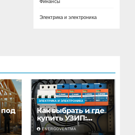
Финансы
Электрика и электроника
ЭЛЕКТРИКА И ЭЛЕКТРОНИКА
 под
Как выбрать и где
купить УЗИП:
ного
особенности
ENERGOVENTMA
устройств защиты