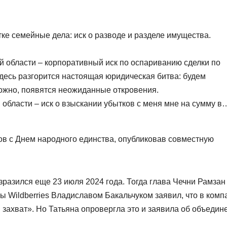
стке семейные дела: иск о разводе и разделе имущества.
ой области – корпоративный иск по оспариванию сделки по
десь разгорится настоящая юридическая битва: будем
зможно, появятся неожиданные откровения.
 области – иск о взыскании убытков с меня мне на сумму в
ов с Днем народного единства, опубликовав совместную
зразился еще 23 июля 2024 года. Тогда глава Чечни Рамзан
 Wildberries Владиславом Бакальчуком заявил, что в комп
захват». Но Татьяна опровергла это и заявила об объедин