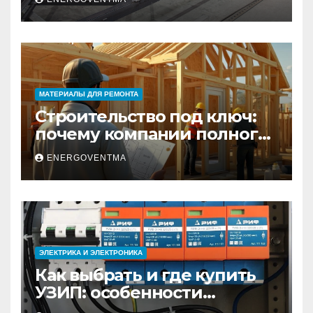
практический гид
МАТЕРИАЛЫ ДЛЯ РЕМОНТА
Строительство под ключ:
почему компании полного
цикла меняют рынок
ENERGOVENTMA
недвижимости
ЭЛЕКТРИКА И ЭЛЕКТРОНИКА
Как выбрать и где купить
УЗИП: особенности
устройств защиты от