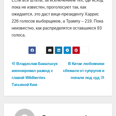
Если все штаты, за исключением тех, где исход
пока не известен, проголосуют так, как
ожидается, это даст вице-президенту Харрис
226 голосов выборщиков, а Трампу – 219. Пока
неизвестно, как распределятся оставшиеся 93
голоса.
Навигация
Владислав Бакальчук
В Китае любовники
анонсировал развод с
сбежали от супругов и
по
главой Wildberries
попали под суд
записям
Татьяной Ким