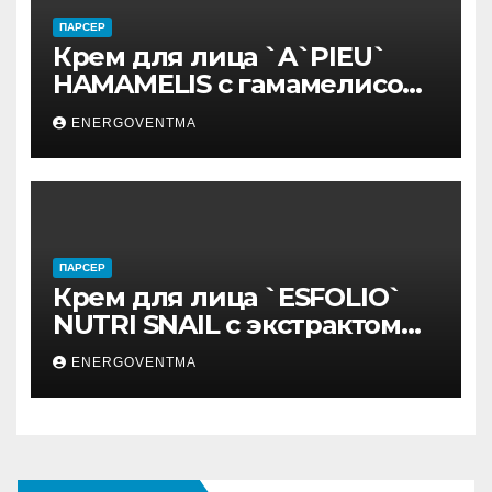
ПАРСЕР
Крем для лица `A`PIEU`
HAMAMELIS с гамамелисом
50 мл
ENERGOVENTMA
ПАРСЕР
Крем для лица `ESFOLIO`
NUTRI SNAIL с экстрактом
муцина улитки 200 мл
ENERGOVENTMA