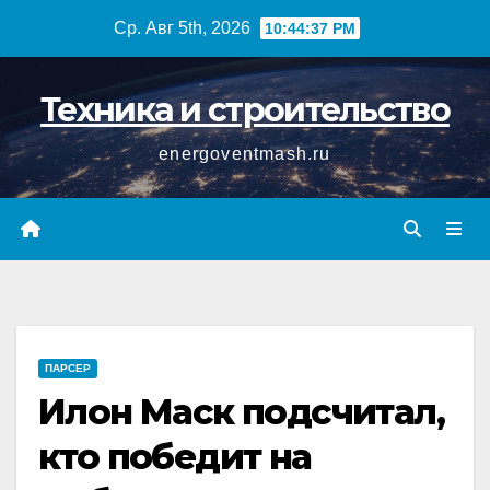
Перейти
Ср. Авг 5th, 2026
10:44:38 PM
к
содержимому
Техника и строительство
energoventmash.ru
ПАРСЕР
Илон Маск подсчитал,
кто победит на