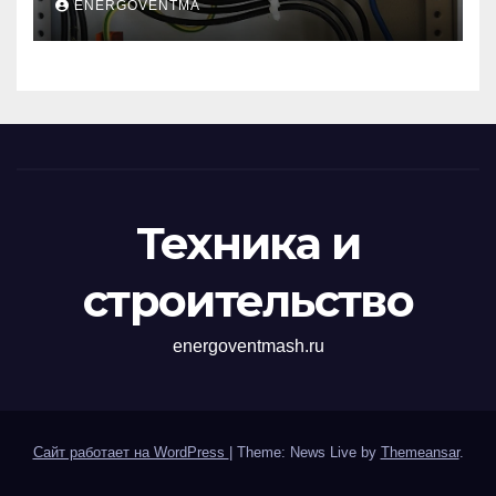
ENERGOVENTMA
импульсных
перенапряжений
Техника и
строительство
energoventmash.ru
Сайт работает на WordPress
|
Theme: News Live by
Themeansar
.