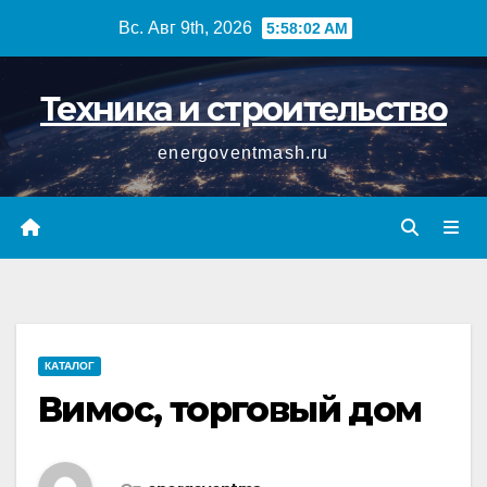
Перейти
Вс. Авг 9th, 2026
5:58:03 AM
к
содержимому
Техника и строительство
energoventmash.ru
КАТАЛОГ
Вимос, торговый дом