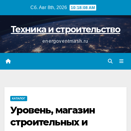
Перейти
Сб. Авг 8th, 2026
10:18:08 AM
к
содержимому
Техника и строительство
energoventmash.ru
КАТАЛОГ
Уровень, магазин
строительных и