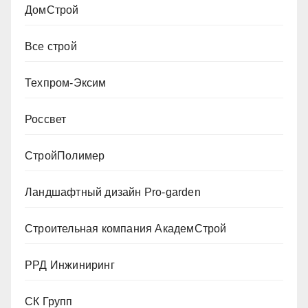
ДомСтрой
Все строй
Техпром-Эксим
Россвет
СтройПолимер
Ландшафтный дизайн Pro-garden
Строительная компания АкадемСтрой
РРД Инжиниринг
СК Групп