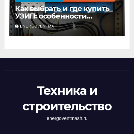
Как выбрать и где купить
УЗИП: особенности
устройств защиты от
ENERGOVENTMA
импульсных
перенапряжений
Техника и
строительство
energoventmash.ru