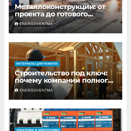
Металлоконструкции: от
проекта до готового
изделия – полный
ENERGOVENTMA
практический гид
МАТЕРИАЛЫ ДЛЯ РЕМОНТА
Строительство под ключ:
почему компании полного
цикла меняют рынок
ENERGOVENTMA
недвижимости
ЭЛЕКТРИКА И ЭЛЕКТРОНИКА