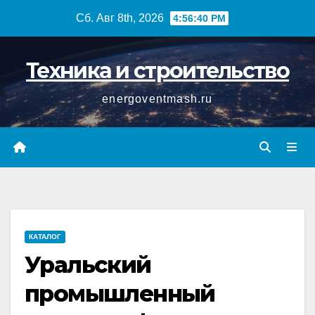
Перейти
Сб. Авг 8th, 2026
4:56:40 PM
к
содержимому
Техника и строительство
energoventmash.ru
КАТАЛОГ
Уральский
промышленный