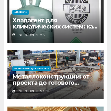
ФИНАНСЫ
Хладагент для
климатических систем: как
выбрать и купить фреон в
ENERGOVENTMA
Санкт-Петербурге
МАТЕРИАЛЫ ДЛЯ РЕМОНТА
Металлоконструкции: от
проекта до готового
изделия – полный
ENERGOVENTMA
практический гид