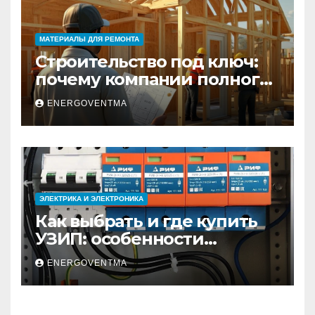
МАТЕРИАЛЫ ДЛЯ РЕМОНТА
Строительство под ключ:
почему компании полного
цикла меняют рынок
ENERGOVENTMA
недвижимости
ЭЛЕКТРИКА И ЭЛЕКТРОНИКА
Как выбрать и где купить
УЗИП: особенности
устройств защиты от
ENERGOVENTMA
импульсных
перенапряжений