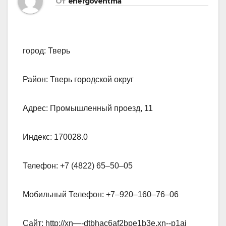
От
energoventma
город: Тверь
Район: Тверь городской округ
Адрес: Промышленный проезд, 11
Индекс: 170028.0
Телефон: +7 (4822) 65‒50‒05
Мобильный Телефон: +7‒920‒160‒76‒06
Сайт: http://xn—-dtbhac6af2bpe1b3e.xn--p1ai