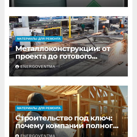
Санкт-Петербурге
МАТЕРИАЛЫ ДЛЯ РЕМОНТА
Металлоконструкции: от
проекта до готового
изделия – полный
ENERGOVENTMA
практический гид
МАТЕРИАЛЫ ДЛЯ РЕМОНТА
Строительство под ключ:
почему компании полного
цикла меняют рынок
ENERGOVENTMA