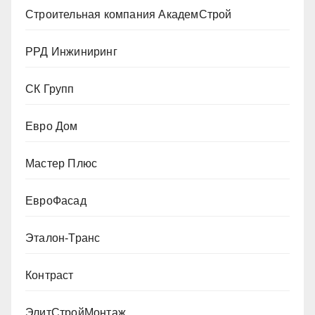
Строительная компания АкадемСтрой
РРД Инжиниринг
СК Групп
Евро Дом
Мастер Плюс
ЕвроФасад
Эталон-Транс
Контраст
ЭлитСтройМонтаж