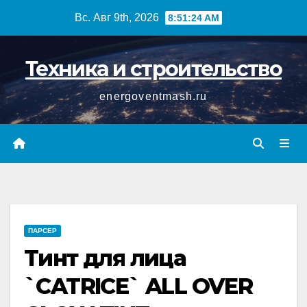
Перейти
Вс. Авг 9th, 2026
8:51:24 AM
к
содержимому
Техника и строительство
energoventmash.ru
ПАРСЕР
Тинт для лица
`CATRICE` ALL OVER