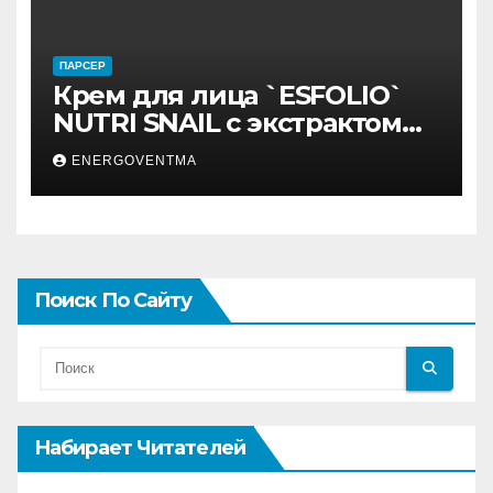
ПАРСЕР
Крем для лица `ESFOLIO`
NUTRI SNAIL с экстрактом
муцина улитки 200 мл
ENERGOVENTMA
Поиск По Сайту
Набирает Читателей