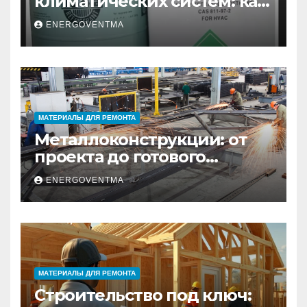
климатических систем: как
выбрать и купить фреон в
ENERGOVENTMA
Санкт-Петербурге
МАТЕРИАЛЫ ДЛЯ РЕМОНТА
Металлоконструкции: от
проекта до готового
изделия – полный
ENERGOVENTMA
практический гид
МАТЕРИАЛЫ ДЛЯ РЕМОНТА
Строительство под ключ: