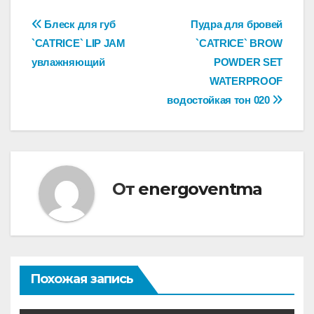
Навигация
Блеск для губ
Пудра для бровей
`CATRICE` LIP JAM
`CATRICE` BROW
по
увлажняющий
POWDER SET
записям
WATERPROOF
водостойкая тон 020
От
energoventma
Похожая запись