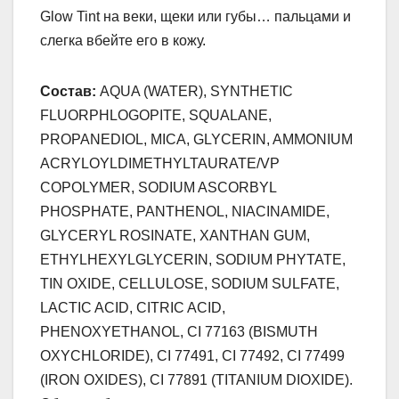
Glow Tint на веки, щеки или губы… пальцами и
слегка вбейте его в кожу.
Состав:
AQUA (WATER), SYNTHETIC
FLUORPHLOGOPITE, SQUALANE,
PROPANEDIOL, MICA, GLYCERIN, AMMONIUM
ACRYLOYLDIMETHYLTAURATE/VP
COPOLYMER, SODIUM ASCORBYL
PHOSPHATE, PANTHENOL, NIACINAMIDE,
GLYCERYL ROSINATE, XANTHAN GUM,
ETHYLHEXYLGLYCERIN, SODIUM PHYTATE,
TIN OXIDE, CELLULOSE, SODIUM SULFATE,
LACTIC ACID, CITRIC ACID,
PHENOXYETHANOL, CI 77163 (BISMUTH
OXYCHLORIDE), CI 77491, CI 77492, CI 77499
(IRON OXIDES), CI 77891 (TITANIUM DIOXIDE).