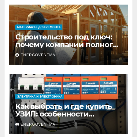
МАТЕРИАЛЫ ДЛЯ РЕМОНТА
Строительство под ключ:
почему компании полного
цикла меняют рынок
ENERGOVENTMA
недвижимости
ЭЛЕКТРИКА И ЭЛЕКТРОНИКА
Как выбрать и где купить
УЗИП: особенности
устройств защиты от
ENERGOVENTMA
импульсных
перенапряжений