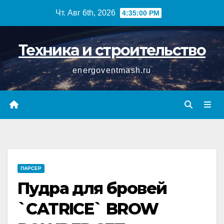
Перейти
Чт. Авг 6th, 2026
4:35:00 PM
к
содержимому
Техника и строительство
energoventmash.ru
ПАРСЕР
Пудра для бровей
`CATRICE` BROW