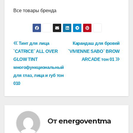
Все товары бренда
Навигация
Тинт для лица
Карандаш для бровей
`CATRICE` ALL OVER
`VIVIENNE SABO` BROW
по
GLOW TINT
ARCADE тон 01
записям
многофункциональный
для глаз, лица и губ тон
010
От
energoventma