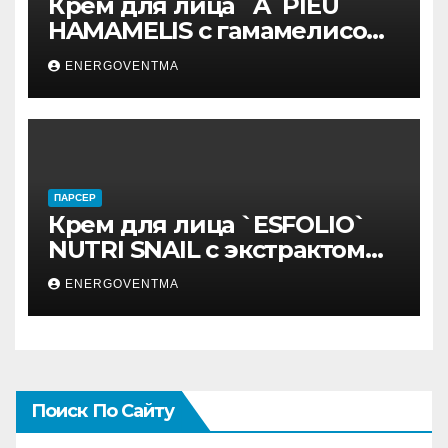
Крем для лица `A`PIEU`
HAMAMELIS с гамамелисом
50 мл
ENERGOVENTMA
ПАРСЕР
Крем для лица `ESFOLIO`
NUTRI SNAIL с экстрактом
муцина улитки 200 мл
ENERGOVENTMA
Поиск По Сайту