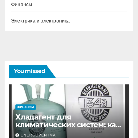
Финансы
Электрика и электроника
You missed
ФИНАНСЫ
Хладагент для
климатических систем: как
выбрать и купить фреон в
ENERGOVENTMA