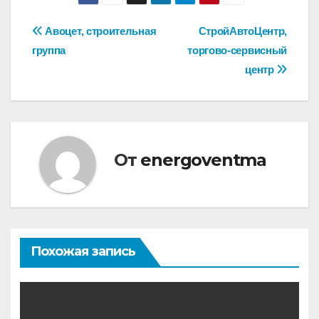
Навигация
Авоцет, строительная
СтройАвтоЦентр,
группа
торгово-сервисный
по
центр
записям
От
energoventma
Похожая запись