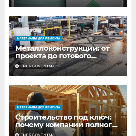
Санкт-Петербурге
МАТЕРИАЛЫ ДЛЯ РЕМОНТА
Металлоконструкции: от
проекта до готового
изделия – полный
ENERGOVENTMA
практический гид
МАТЕРИАЛЫ ДЛЯ РЕМОНТА
Строительство под ключ:
почему компании полного
цикла меняют рынок
ENERGOVENTMA