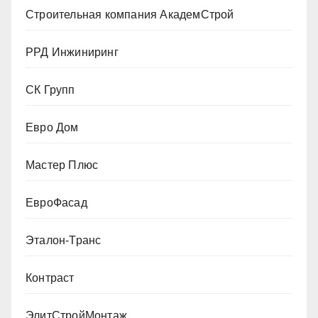
Строительная компания АкадемСтрой
РРД Инжиниринг
СК Групп
Евро Дом
Мастер Плюс
ЕвроФасад
Эталон-Транс
Контраст
ЭлитСтройМонтаж