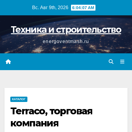
Перейти
Вс. Авг 9th, 2026
6:04:08 AM
к
содержимому
Техника и строительство
energoventmash.ru
КАТАЛОГ
Terraco, торговая
компания