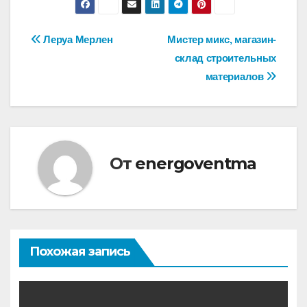
Навигация
Леруа Мерлен
Мистер микс, магазин-
склад строительных
по
материалов
записям
От
energoventma
Похожая запись