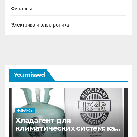
Финансы
Электрика и электроника
You missed
ФИНАНСЫ
Хладагент для
климатических систем: как
выбрать и купить фреон в