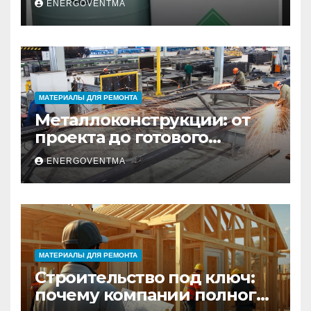
ENERGOVENTMA
Санкт-Петербурге
МАТЕРИАЛЫ ДЛЯ РЕМОНТА
Металлоконструкции: от
проекта до готового
изделия – полный
ENERGOVENTMA
практический гид
МАТЕРИАЛЫ ДЛЯ РЕМОНТА
Строительство под ключ:
почему компании полного