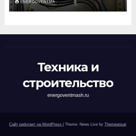
ENERGOVENTMA
импульсных
перенапряжений
Техника и
строительство
energoventmash.ru
Сайт работает на WordPress
|
Theme: News Live by
Themeansar
.