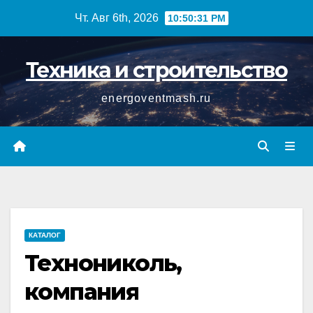
Перейти
Чт. Авг 6th, 2026
10:50:31 PM
к
содержимому
Техника и строительство
energoventmash.ru
КАТАЛОГ
Технониколь,
компания