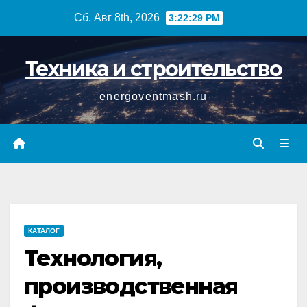
Перейти
Сб. Авг 8th, 2026
3:22:29 PM
к
содержимому
Техника и строительство
energoventmash.ru
КАТАЛОГ
Технология,
производственная