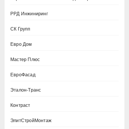
РРД Инжиниринг
СК Групп
Евро Дом
Мастер Плюс
ЕвроФасад
Эталон-Транс
Контраст
ЭлитСтройМонтаж