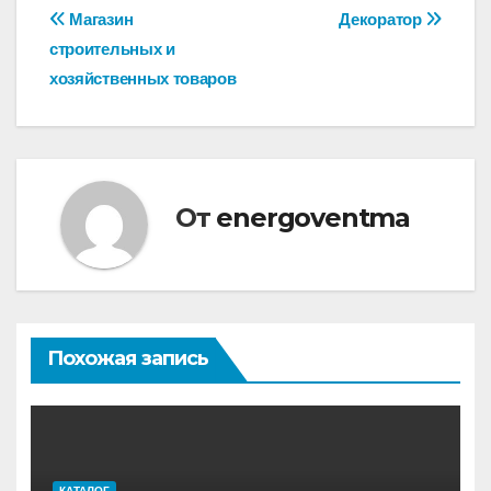
Навигация
Магазин
Декоратор
строительных и
по
хозяйственных товаров
записям
От
energoventma
Похожая запись
КАТАЛОГ