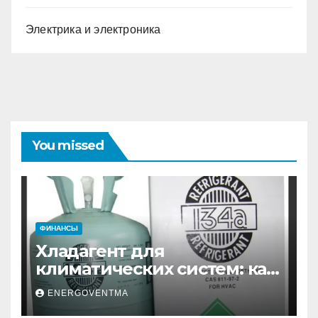
Электрика и электроника
You missed
ФИНАНСЫ
Хладагент для
климатических систем: как
выбрать и купить фреон в
ENERGOVENTMA
Санкт-Петербурге