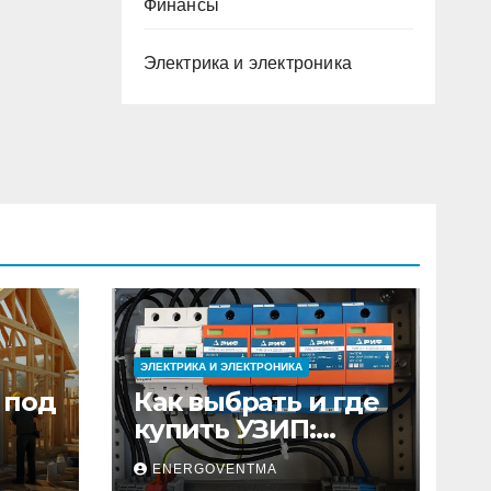
Финансы
Электрика и электроника
ЭЛЕКТРИКА И ЭЛЕКТРОНИКА
 под
Как выбрать и где
купить УЗИП:
ного
особенности
ENERGOVENTMA
устройств защиты