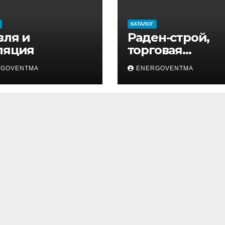
КАТАЛОГ
вля и
Раден-строй,
ляция
торговая
компания
RGOVENTMA
ENERGOVENTMA