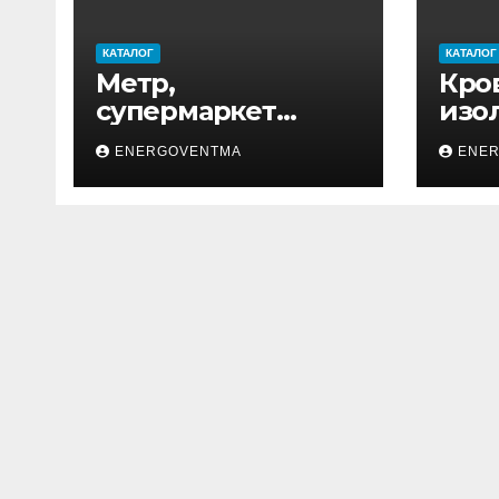
КАТАЛОГ
КАТАЛОГ
Метр,
Кро
супермаркет
изо
товаров для дома
ENERGOVENTMA
ENE
и ремонта