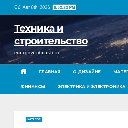
Перейти
Сб. Авг 8th, 2026
6:52:24 PM
к
содержимому
Техника и
строительство
energoventmash.ru
ГЛАВНАЯ
О ДИЗАЙНЕ
МАТЕ
ФИНАНСЫ
ЭЛЕКТРИКА И ЭЛЕКТРОНИКА
КАТАЛОГ