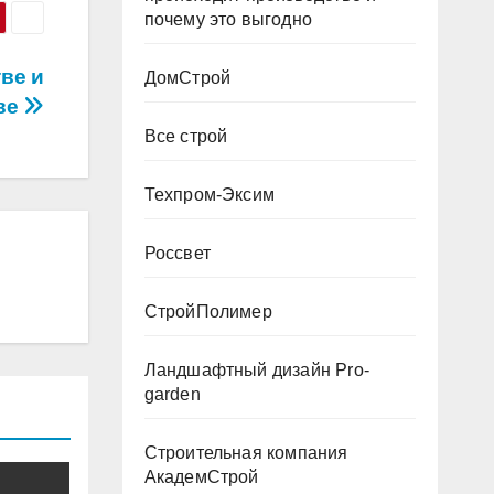
почему это выгодно
ве и
ДомСтрой
ве
Все строй
Техпром-Эксим
Россвет
СтройПолимер
Ландшафтный дизайн Pro-
garden
Строительная компания
АкадемСтрой