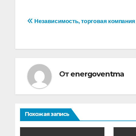
Навигация
Независимость, торговая компания
по
записям
От
energoventma
Похожая запись