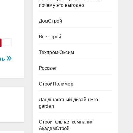
почему это выгодно
ДомСтрой
Все строй
Техпром-Эксим
ль
Россвет
СтройПолимер
Ландшафтный дизайн Pro-
garden
Строительная компания
АкадемСтрой