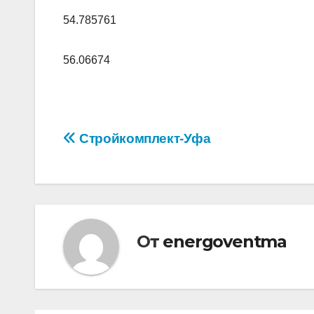
54.785761
56.06674
Навигация
Стройкомплект-Уфа
по
записям
От
energoventma