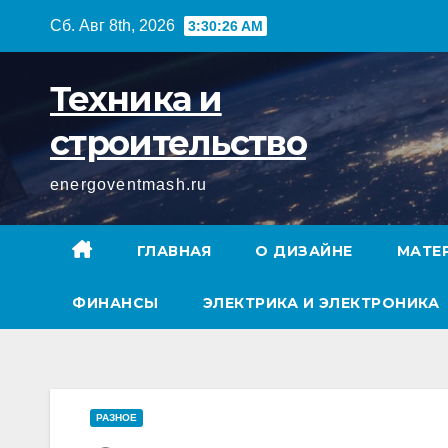
Перейти
Сб. Авг 8th, 2026
3:30:27 AM
к
содержимому
Техника и
строительство
energoventmash.ru
ГЛАВНАЯ
О ДИЗАЙНЕ
МАТЕ
ФИНАНСЫ
ЭЛЕКТРИКА И ЭЛЕКТРОНИКА
РАЗНОЕ