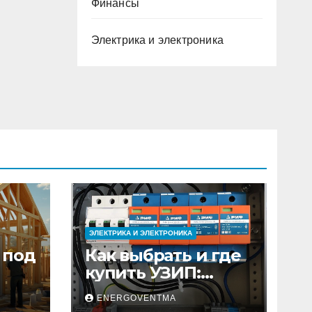
Финансы
Электрика и электроника
ЭЛЕКТРИКА И ЭЛЕКТРОНИКА
 под
Как выбрать и где
купить УЗИП:
ного
особенности
ENERGOVENTMA
устройств защиты