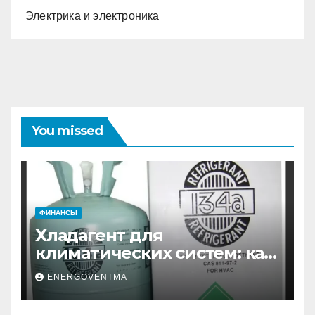
Электрика и электроника
You missed
ФИНАНСЫ
Хладагент для
климатических систем: как
выбрать и купить фреон в
ENERGOVENTMA
Санкт-Петербурге