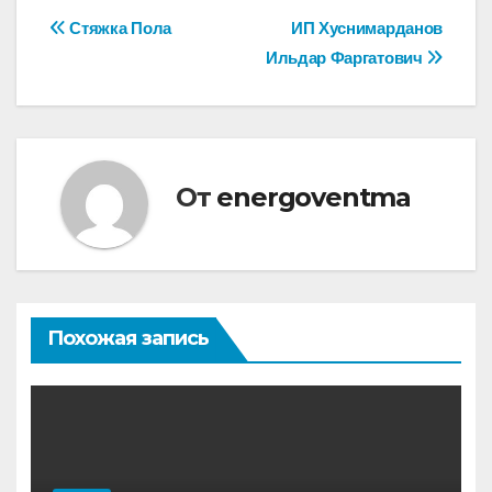
Навигация
Стяжка Пола
ИП Хуснимарданов
Ильдар Фаргатович
по
записям
От
energoventma
Похожая запись