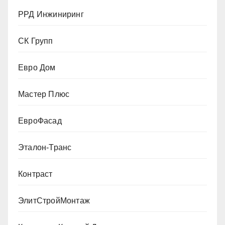
РРД Инжиниринг
СК Групп
Евро Дом
Мастер Плюс
ЕвроФасад
Эталон-Транс
Контраст
ЭлитСтройМонтаж