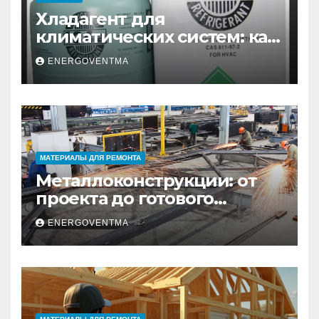
Хладагент для
климатических систем: как
выбрать и купить фреон в
ENERGOVENTMA
Санкт-Петербурге
МАТЕРИАЛЫ ДЛЯ РЕМОНТА
Металлоконструкции: от
проекта до готового
изделия – полный
ENERGOVENTMA
практический гид