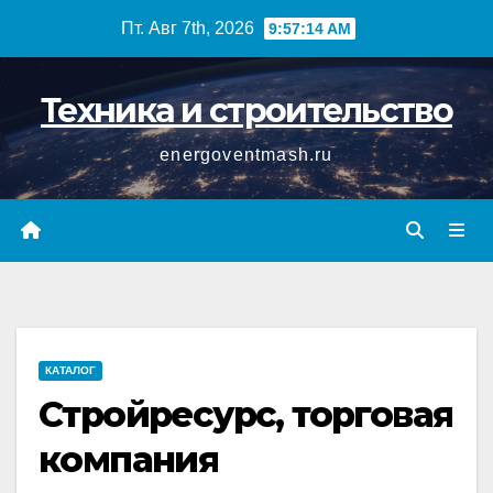
Перейти
Пт. Авг 7th, 2026
9:57:14 AM
к
содержимому
Техника и строительство
energoventmash.ru
КАТАЛОГ
Стройресурс, торговая
компания