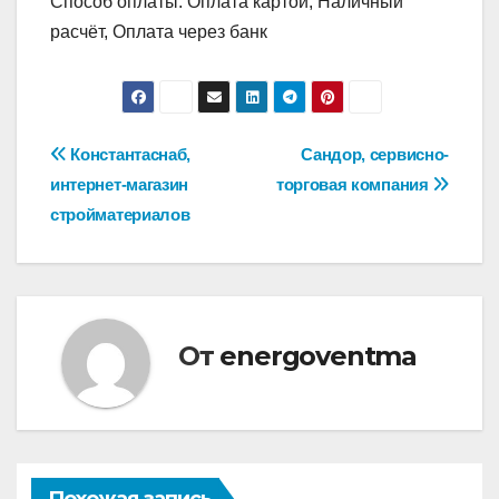
Способ оплаты: Оплата картой, Наличный
расчёт, Оплата через банк
Навигация
Константаснаб,
Сандор, сервисно-
интернет-магазин
торговая компания
по
стройматериалов
записям
От
energoventma
Похожая запись