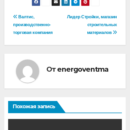
Навигация
Валтис,
Лидер Стройки, магазин
производственно-
строительных
по
торговая компания
материалов
записям
От
energoventma
Похожая запись