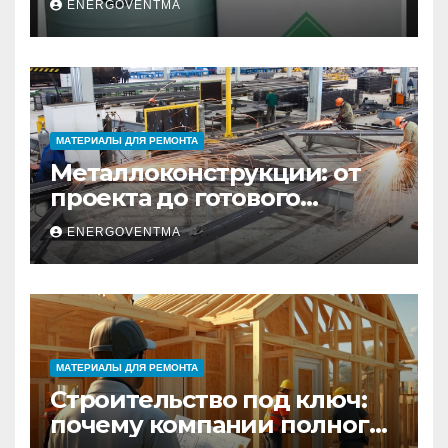
ENERGOVENTMA
Санкт-Петербурге
МАТЕРИАЛЫ ДЛЯ РЕМОНТА
Металлоконструкции: от
проекта до готового
изделия – полный
ENERGOVENTMA
практический гид
МАТЕРИАЛЫ ДЛЯ РЕМОНТА
Строительство под ключ:
почему компании полного