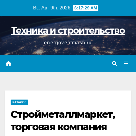
Перейти
Вс. Авг 9th, 2026
6:17:30 AM
к
содержимому
Техника и строительство
energoventmash.ru
КАТАЛОГ
Стройметаллмаркет,
торговая компания