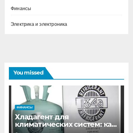
Финансы
Электрика и электроника
You missed
ФИНАНСЫ
Хладагент для
климатических систем: как
выбрать и купить фреон в