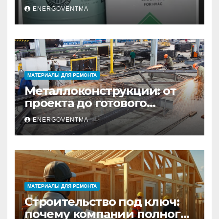
выбрать и купить фреон в
ENERGOVENTMA
Санкт-Петербурге
МАТЕРИАЛЫ ДЛЯ РЕМОНТА
Металлоконструкции: от
проекта до готового
изделия – полный
ENERGOVENTMA
практический гид
МАТЕРИАЛЫ ДЛЯ РЕМОНТА
Строительство под ключ:
почему компании полного