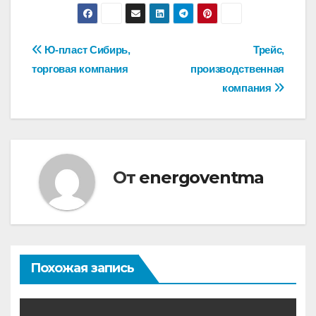
Навигация
Ю-пласт Сибирь,
Трейс,
торговая компания
производственная
по
компания
записям
От
energoventma
Похожая запись