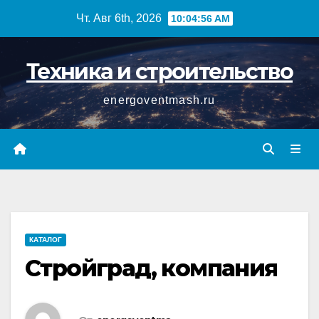
Перейти
Чт. Авг 6th, 2026
10:04:56 AM
к
содержимому
Техника и строительство
energoventmash.ru
КАТАЛОГ
Стройград, компания