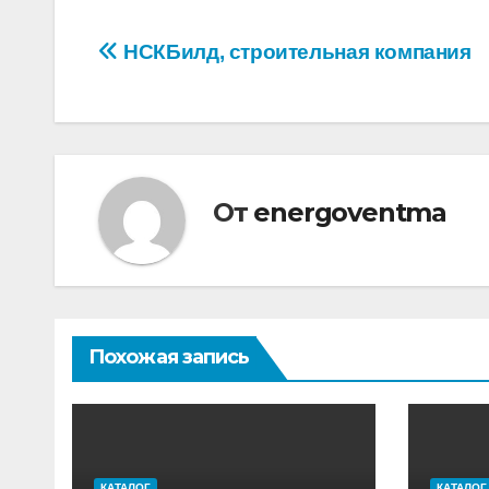
Навигация
НСКБилд, строительная компания
по
записям
От
energoventma
Похожая запись
КАТАЛОГ
КАТАЛОГ