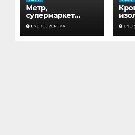
Метр,
Кро
супермаркет
изо
товаров для дома
ENERGOVENTMA
ENE
и ремонта