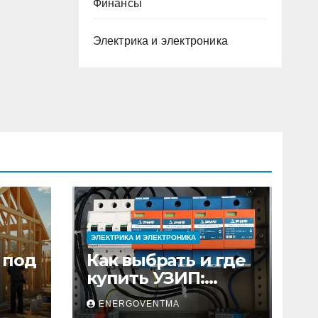
Финансы
Электрика и электроника
ЭЛЕКТРИКА И ЭЛЕКТРОНИКА
 под
Как выбрать и где
купить УЗИП:
ного
особенности
ENERGOVENTMA
устройств защиты