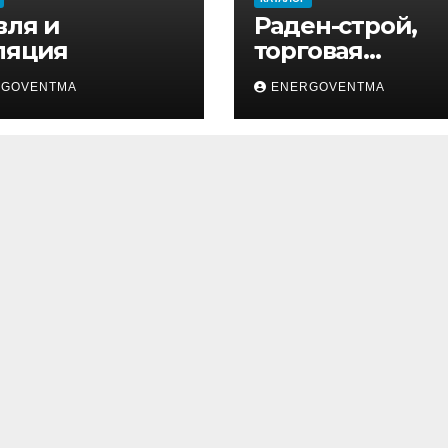
вля и
Раден-строй,
ляция
торговая
компания
RGOVENTMA
ENERGOVENTMA