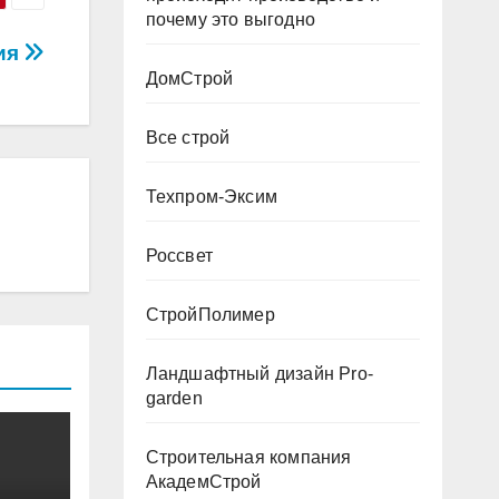
почему это выгодно
ния
ДомСтрой
Все строй
Техпром-Эксим
Россвет
СтройПолимер
Ландшафтный дизайн Pro-
garden
Строительная компания
АкадемСтрой