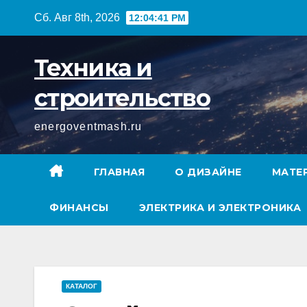
Перейти
Сб. Авг 8th, 2026
12:04:42 PM
к
содержимому
Техника и
строительство
energoventmash.ru
ГЛАВНАЯ
О ДИЗАЙНЕ
МАТЕ
ФИНАНСЫ
ЭЛЕКТРИКА И ЭЛЕКТРОНИКА
КАТАЛОГ