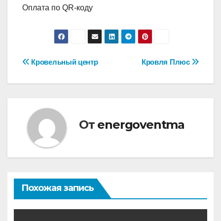
Оплата по QR-коду
Навигация
Кровельный центр
Кровля Плюс
по
записям
От
energoventma
Похожая запись