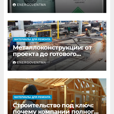
выбрать и купить фреон в
ENERGOVENTMA
Санкт-Петербурге
МАТЕРИАЛЫ ДЛЯ РЕМОНТА
Металлоконструкции: от
проекта до готового
изделия – полный
ENERGOVENTMA
практический гид
МАТЕРИАЛЫ ДЛЯ РЕМОНТА
Строительство под ключ:
почему компании полного