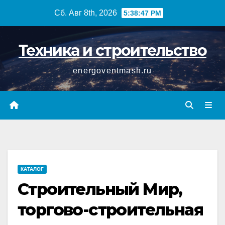
Перейти
Сб. Авг 8th, 2026
5:38:48 PM
к
содержимому
Техника и строительство
energoventmash.ru
КАТАЛОГ
Строительный Мир,
торгово-строительная