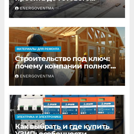
изделия – полный
ENERGOVENTMA
практический гид
МАТЕРИАЛЫ ДЛЯ РЕМОНТА
Строительство под ключ:
почему компании полного
цикла меняют рынок
ENERGOVENTMA
недвижимости
ЭЛЕКТРИКА И ЭЛЕКТРОНИКА
Как выбрать и где купить
УЗИП: особенности