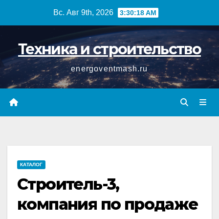
Перейти
Вс. Авг 9th, 2026
3:30:18 AM
к
содержимому
Техника и строительство
energoventmash.ru
КАТАЛОГ
Строитель-3,
компания по продаже