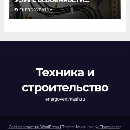
устройств защиты от
ENERGOVENTMA
импульсных
перенапряжений
Техника и
строительство
energoventmash.ru
Сайт работает на WordPress
|
Theme: News Live by
Themeansar
.