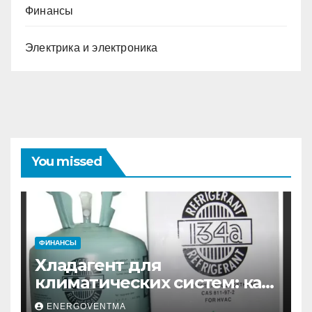
Финансы
Электрика и электроника
You missed
ФИНАНСЫ
Хладагент для
климатических систем: как
выбрать и купить фреон в
ENERGOVENTMA