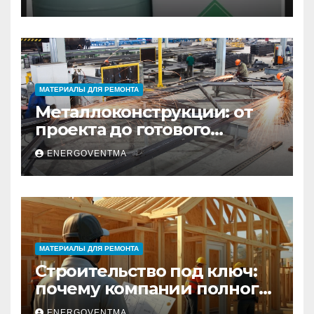
Санкт-Петербурге
МАТЕРИАЛЫ ДЛЯ РЕМОНТА
Металлоконструкции: от
проекта до готового
изделия – полный
ENERGOVENTMA
практический гид
МАТЕРИАЛЫ ДЛЯ РЕМОНТА
Строительство под ключ:
почему компании полного
цикла меняют рынок
ENERGOVENTMA