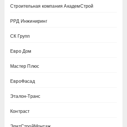
Строительная компания АкадемСтрой
РРД Инжиниринг
СК Групп
Евро Дом
Мастер Плюс
ЕвроФасад
Эталон-Транс
Контраст
ЭлитСтройМонтаж