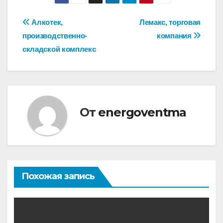
Навигация
Алкотек,
Лемакс, торговая
производственно-
компания
по
складской комплекс
записям
От
energoventma
Похожая запись