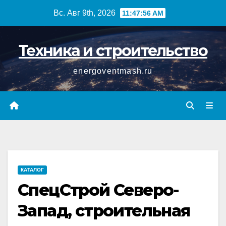
Перейти
Вс. Авг 9th, 2026
11:47:57 AM
к
содержимому
Техника и строительство
energoventmash.ru
КАТАЛОГ
СпецСтрой Северо-
Запад, строительная