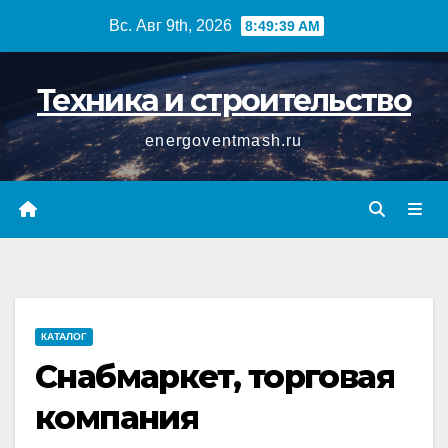
Перейти
Вс. Авг 9th, 2026
8:49:40 AM
к
содержимому
Техника и строительство
energoventmash.ru
КАТАЛОГ
Снабмаркет, торговая
компания