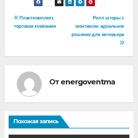
Навигация
Пласткомплект,
Ролл шторы с
торговая компания
монтажом: идеальное
по
решение для интерьера
записям
От
energoventma
Похожая запись