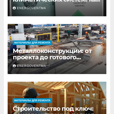
выбрать и купить фреон в
ENERGOVENTMA
Санкт-Петербурге
МАТЕРИАЛЫ ДЛЯ РЕМОНТА
Металлоконструкции: от
проекта до готового
изделия – полный
ENERGOVENTMA
практический гид
МАТЕРИАЛЫ ДЛЯ РЕМОНТА
Строительство под ключ: