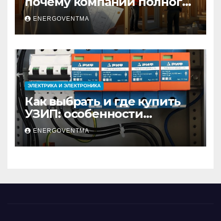
почему компании полного
цикла меняют рынок
ENERGOVENTMA
недвижимости
ЭЛЕКТРИКА И ЭЛЕКТРОНИКА
Как выбрать и где купить
УЗИП: особенности
устройств защиты от
ENERGOVENTMA
импульсных
перенапряжений