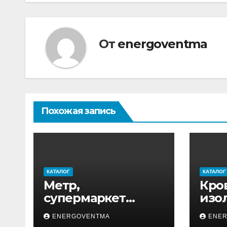
записям
От
energoventma
Похожая запись
КАТАЛОГ
КАТАЛОГ
Метр,
Кро
супермаркет
изо
товаров для дома
ENERGOVENTMA
ENE
и ремонта