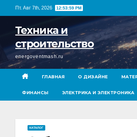
Перейти
Пт. Авг 7th, 2026
12:54:00 PM
к
содержимому
Техника и
строительство
energoventmash.ru
ГЛАВНАЯ
О ДИЗАЙНЕ
МАТЕ
ФИНАНСЫ
ЭЛЕКТРИКА И ЭЛЕКТРОНИКА
КАТАЛОГ