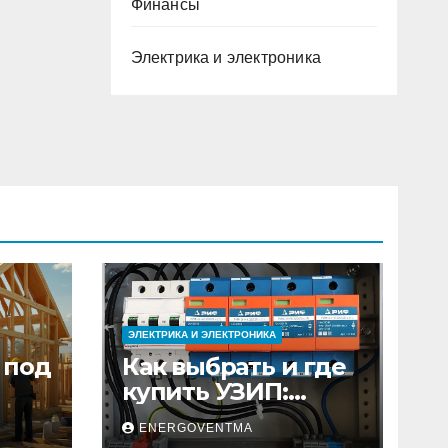
Финансы
Электрика и электроника
ЭЛЕКТРИКА И ЭЛЕКТРОНИКА
 под
Как выбрать и где
купить УЗИП:
ного
особенности
ENERGOVENTMA
устройств защиты