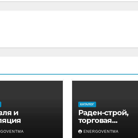
КАТАЛОГ
вля и
Раден-строй,
ляция
торговая
компания
RGOVENTMA
ENERGOVENTMA