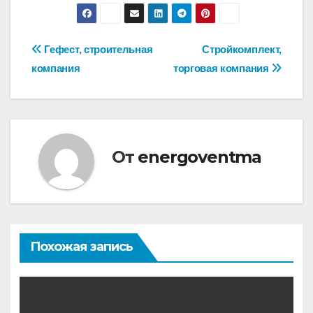
Навигация
Гефест, строительная
Стройкомплект,
компания
торговая компания
по
записям
От
energoventma
Похожая запись