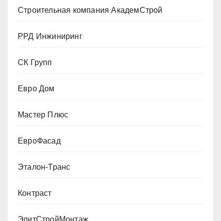
Строительная компания АкадемСтрой
РРД Инжиниринг
СК Групп
Евро Дом
Мастер Плюс
ЕвроФасад
Эталон-Транс
Контраст
ЭлитСтройМонтаж