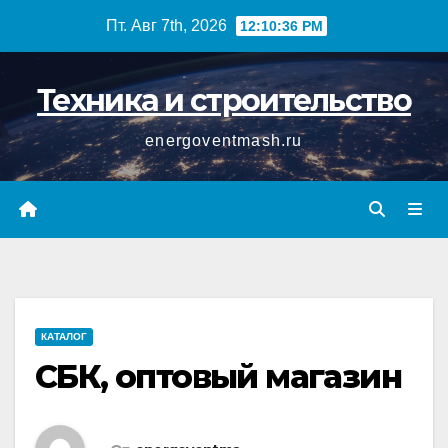
Перейти
Пт. Авг 7th, 2026
12:10:36 PM
к
содержимому
Техника и строительство
energoventmash.ru
КАТАЛОГ
СБК, оптовый магазин