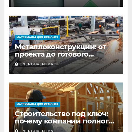
Санкт-Петербурге
МАТЕРИАЛЫ ДЛЯ РЕМОНТА
Металлоконструкции: от
проекта до готового
изделия – полный
ENERGOVENTMA
практический гид
МАТЕРИАЛЫ ДЛЯ РЕМОНТА
Строительство под ключ:
почему компании полного
цикла меняют рынок
ENERGOVENTMA