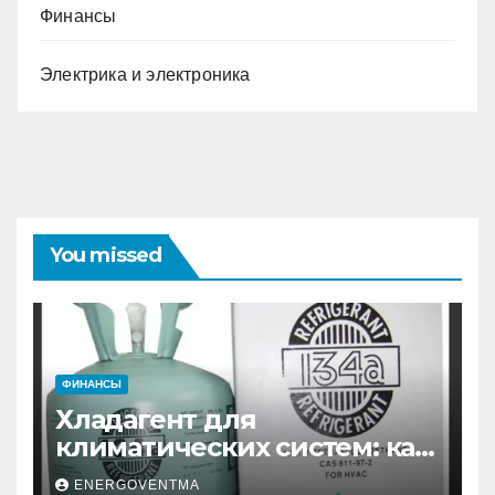
Финансы
Электрика и электроника
You missed
ФИНАНСЫ
Хладагент для
климатических систем: как
выбрать и купить фреон в
ENERGOVENTMA