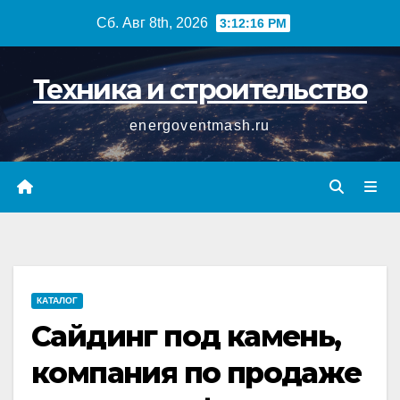
Перейти
Сб. Авг 8th, 2026
3:12:17 PM
к
содержимому
Техника и строительство
energoventmash.ru
КАТАЛОГ
Сайдинг под камень,
компания по продаже