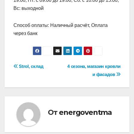
19:00, Пт: с 09:00 до 19:00, Сб: с 10:00 до 15:00,
Вс: выходной
Способ оплаты: Наличный расчёт, Оплата
через банк
Навигация
Strol, склад
4 сезона, магазин кровли
и фасадов
по
записям
От
energoventma