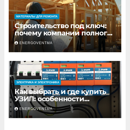
МАТЕРИАЛЫ ДЛЯ РЕМОНТА
Строительство под ключ:
почему компании полного
цикла меняют рынок
ENERGOVENTMA
недвижимости
ЭЛЕКТРИКА И ЭЛЕКТРОНИКА
Как выбрать и где купить
УЗИП: особенности
устройств защиты от
ENERGOVENTMA
импульсных
перенапряжений