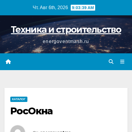
Перейти
Чт. Авг 6th, 2026
9:03:39 AM
к
содержимому
Техника и строительство
energoventmash.ru
КАТАЛОГ
РосОкна