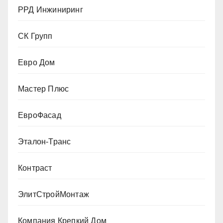
РРД Инжиниринг
СК Групп
Евро Дом
Мастер Плюс
ЕвроФасад
Эталон-Транс
Контраст
ЭлитСтройМонтаж
Компания Крепкий Дом