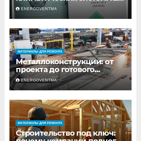
выбрать и купить фреон в
ENERGOVENTMA
Санкт-Петербурге
МАТЕРИАЛЫ ДЛЯ РЕМОНТА
Металлоконструкции: от
проекта до готового
изделия – полный
ENERGOVENTMA
практический гид
МАТЕРИАЛЫ ДЛЯ РЕМОНТА
Строительство под ключ:
почему компании полного