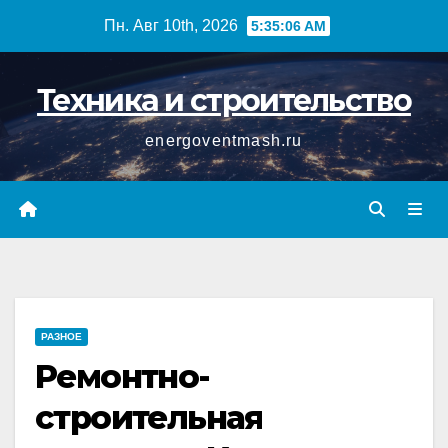
Перейти
Пн. Авг 10th, 2026
5:35:06 AM
к
содержимому
Техника и строительство
energoventmash.ru
РАЗНОЕ
Ремонтно-
строительная