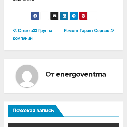
Навигация
Стяжка33 Группа
Ремонт Гарант Сервис
компаний
по
записям
От
energoventma
Похожая запись