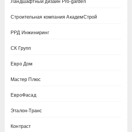
Ландшафтный дизайн Pro-garden
Строительная компания АкадемСтрой
РРД Инжиниринг
СК Групп
Евро Дом
Мастер Плюс
ЕвроФасад
Эталон-Транс
Контраст