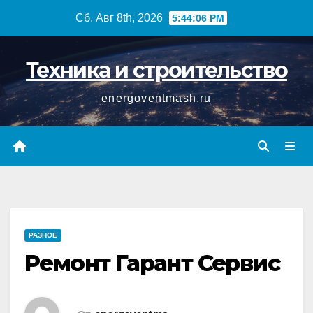
Перейти
Сб. Авг 8th, 2026
5:44:07 PM
к
содержимому
Техника и строительство
energoventmash.ru
РАЗНОЕ
Ремонт Гарант Сервис