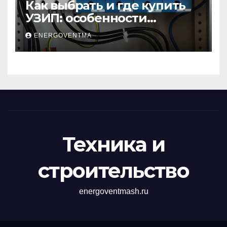
Как выбрать и где купить
УЗИП: особенности
устройств защиты от
ENERGOVENTMA
импульсных
перенапряжений
Техника и
строительство
energoventmash.ru