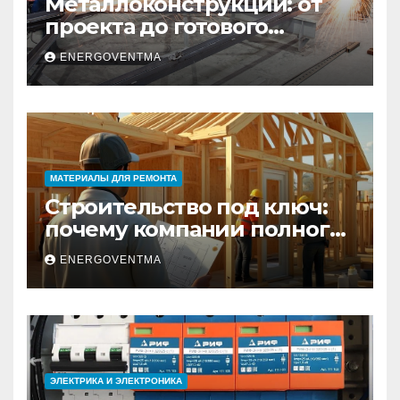
Металлоконструкции: от
проекта до готового
изделия – полный
ENERGOVENTMA
практический гид
МАТЕРИАЛЫ ДЛЯ РЕМОНТА
Строительство под ключ:
почему компании полного
цикла меняют рынок
ENERGOVENTMA
недвижимости
ЭЛЕКТРИКА И ЭЛЕКТРОНИКА