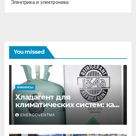
Электрика и электроника
You missed
ФИНАНСЫ
Хладагент для
климатических систем: как
выбрать и купить фреон в
ENERGOVENTMA
Санкт-Петербурге