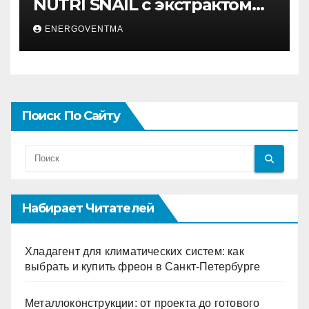
NUTRI SNAIL с экстрактом
муцина улитки 200 мл
ENERGOVENTMA
Поиск По Сайту
Набирает Читателей
Хладагент для климатических систем: как
выбрать и купить фреон в Санкт-Петербурге
Металлоконструкции: от проекта до готового