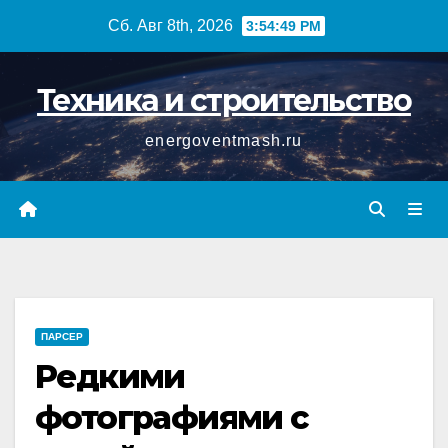
Перейти
Сб. Авг 8th, 2026
3:54:49 PM
к
содержимому
Техника и строительство
energoventmash.ru
ПАРСЕР
Редкими
фотографиями с