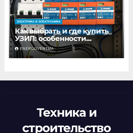
ЭЛЕКТРИКА И ЭЛЕКТРОНИКА
Как выбрать и где купить
УЗИП: особенности
устройств защиты от
ENERGOVENTMA
импульсных
перенапряжений
Техника и
строительство