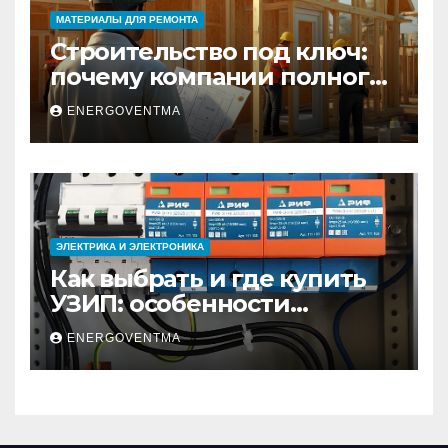
МАТЕРИАЛЫ ДЛЯ РЕМОНТА
Строительство под ключ:
почему компании полного
цикла меняют рынок
ENERGOVENTMA
недвижимости
ЭЛЕКТРИКА И ЭЛЕКТРОНИКА
Как выбрать и где купить
УЗИП: особенности
устройств защиты от
ENERGOVENTMA
импульсных
перенапряжений