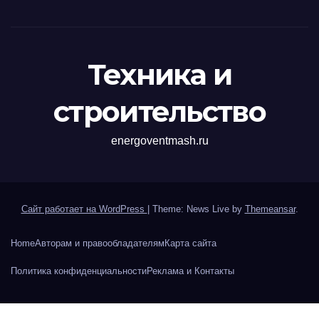
Техника и
строительство
energoventmash.ru
Сайт работает на WordPress
|
Theme: News Live by
Themeansar
.
Home
Авторам и правообладателям
Карта сайта
Политика конфиденциальности
Реклама и Контакты