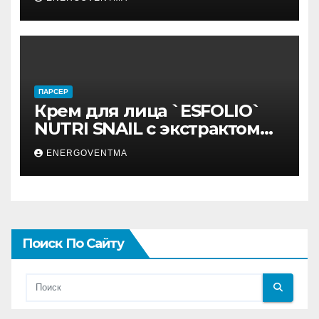
ПАРСЕР
Крем для лица `ESFOLIO`
NUTRI SNAIL с экстрактом
муцина улитки 200 мл
ENERGOVENTMA
Поиск По Сайту