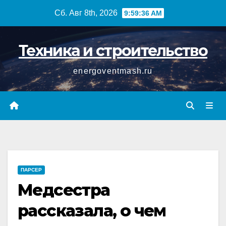
Перейти
Сб. Авг 8th, 2026
9:59:37 AM
к
содержимому
Техника и строительство
energoventmash.ru
ПАРСЕР
Медсестра
рассказала, о чем