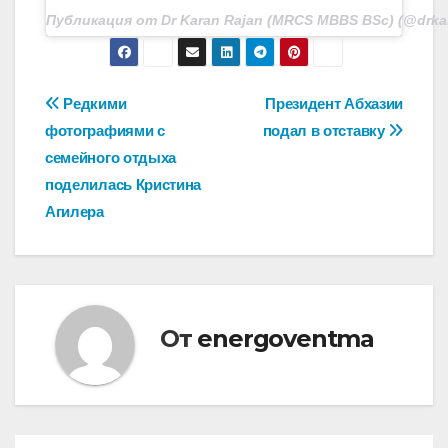
Публикация от Dr Karan Rajan (MRCS MBBS BSc) (@drkar
Навигация
Редкими
Президент Абхазии
фотографиями с
подал в отставку
по
семейного отдыха
записям
поделилась Кристина
Агилера
От
energoventma