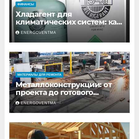
ФИНАНСЫ
Хладагент для
климатических систем: как
выбрать и купить фреон в
ENERGOVENTMA
Санкт-Петербурге
МАТЕРИАЛЫ ДЛЯ РЕМОНТА
Металлоконструкции: от
проекта до готового
изделия – полный
ENERGOVENTMA
практический гид