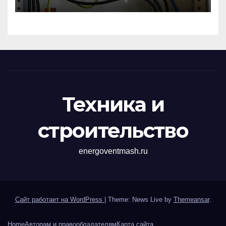
импульсных
перенапряжений
Техника и
строительство
energoventmash.ru
Сайт работает на WordPress
|
Theme: News Live by
Themeansar
.
Home
Авторам и правообладателям
Карта сайта