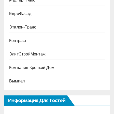
Мастер Плюс
ЕвроФасад
Эталон-Транс
Контраст
ЭлитСтройМонтаж
Компания Крепкий Дом
Вымпел
Информация Для Гостей