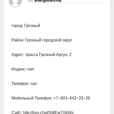
От
energoventma
город: Грозный
Район: Грозный городской округ
Адрес: трасса Грозный-Аргун, 2
Индекс: nan
Телефон: nan
Мобильный Телефон: +7‒903‒442‒33‒36
Сайт: http://jivo.chat/SMEwT0tA8s