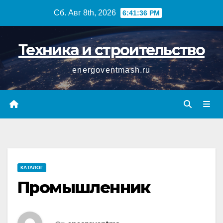
Перейти
Сб. Авг 8th, 2026
6:41:37 PM
к
содержимому
Техника и строительство
energoventmash.ru
КАТАЛОГ
Промышленник