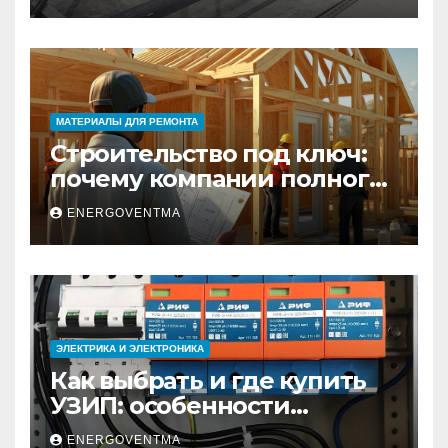
практический гид
МАТЕРИАЛЫ ДЛЯ РЕМОНТА
Строительство под ключ:
почему компании полного
цикла меняют рынок
ENERGOVENTMA
недвижимости
ЭЛЕКТРИКА И ЭЛЕКТРОНИКА
Как выбрать и где купить
УЗИП: особенности
устройств защиты от
ENERGOVENTMA