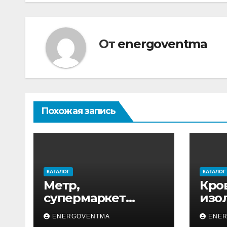
записям
От
energoventma
Похожая запись
КАТАЛОГ
КАТАЛОГ
Метр,
Кро
супермаркет
изо
товаров для дома
ENERGOVENTMA
ENE
и ремонта