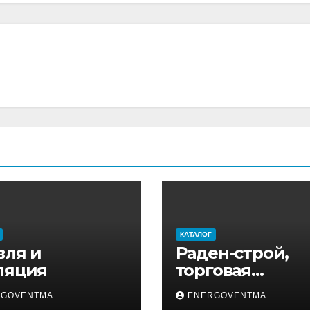
КАТАЛОГ
вля и
Раден-строй,
ляция
торговая
компания
RGOVENTMA
ENERGOVENTMA