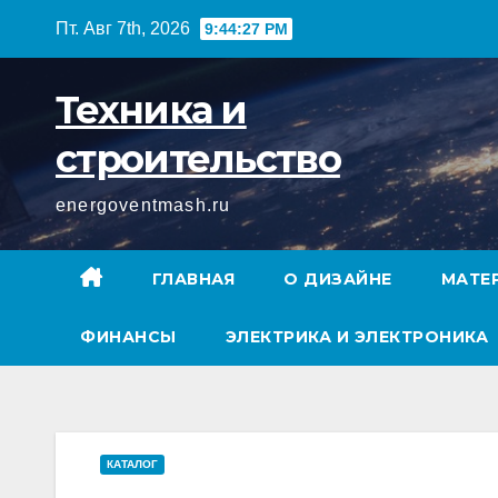
Перейти
Пт. Авг 7th, 2026
9:44:28 PM
к
содержимому
Техника и
строительство
energoventmash.ru
ГЛАВНАЯ
О ДИЗАЙНЕ
МАТЕ
ФИНАНСЫ
ЭЛЕКТРИКА И ЭЛЕКТРОНИКА
КАТАЛОГ