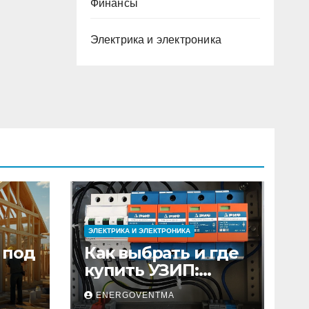
Финансы
Электрика и электроника
ЭЛЕКТРИКА И ЭЛЕКТРОНИКА
 под
Как выбрать и где
купить УЗИП:
ного
особенности
ENERGOVENTMA
устройств защиты